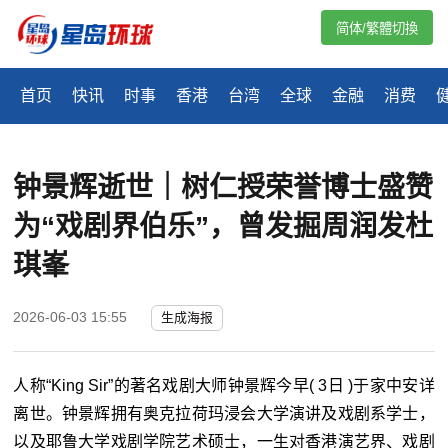
简体/繁體切換
首页
快讯
时事
香港
台湾
全球
金融
消费
钟景辉逝世｜树仁授荣誉博士盛赞
为“戏剧界伯乐”，曾发掘周润发杜
琪峯
2026-06-03 15:55
生成海报
人称
“
King Sir
”的著名戏剧大师钟景辉今早
( 3
日
)
于家中安详
离世。钟景辉拥有奥克拉荷玛浸会大学演讲及戏剧系学士，
以及耶鲁大学戏剧学院艺术硕士，一生对香港演艺界、戏剧