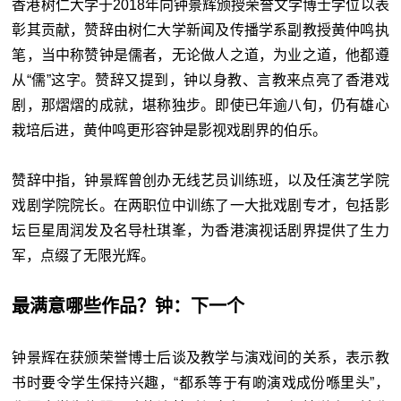
香港树仁大学于2018年向钟景辉颁授荣誉文学博士学位以表
彰其贡献，赞辞由树仁大学新闻及传播学系副教授黄仲鸣执
笔，当中称赞钟是儒者，无论做人之道，为业之道，他都遵
从“儒”这字。赞辞又提到，钟以身教、言教来点亮了香港戏
剧，那熠熠的成就，堪称独步。即使已年逾八旬，仍有雄心
栽培后进，黄仲鸣更形容钟是影视戏剧界的伯乐。
赞辞中指，钟景辉曾创办无线艺员训练班，以及任演艺学院
戏剧学院院长。在两职位中训练了一大批戏剧专才，包括影
坛巨星周润发及名导杜琪峯，为香港演视话剧界提供了生力
军，点缀了无限光辉。
最满意哪些作品？钟：下一个
钟景辉在获颁荣誉博士后谈及教学与演戏间的关系，表示教
书时要令学生保持兴趣，“都系等于有啲演戏成份喺里头”，