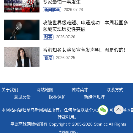
专家最怕一事发生
新闻解画
2026-07-28
攻破世界级难题、申遗成功！本周我国多
领域实现历史性突破
时事
2026-07-26
香港知名女演员宣萱发声明：图是假的！
香港
2026-07-25
关于我们
网站地图
诚聘英才
联系方式
意见反馈
隐私保护
新媒体矩阵
本网站内容归星岛新闻集团所有，任何单位以及个人未经许可，不得擅
返回
转载引用。
顶部
星岛环球网版权所有 Copyright © 2005-2026 Stnn.cc All Rights
Reserved.