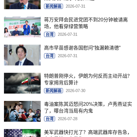
新闻解画
2026-07-31
蒋万安拜会民进党团不到20分钟被请离
场，他看穿绿营策略
台湾
2026-07-31
高市早苗感谢各国慰问“独漏赖清德”
台湾
2026-07-31
特朗普刚停火，伊朗为何反而主动开战？
专家揭背后算计
新闻解画
2026-07-30
毒油案陈其迈怒问20%决策，卢秀燕证实
了，曝台湾当局有内鬼
台湾
2026-07-28
美军武器快打光了？高端武器库存告急，