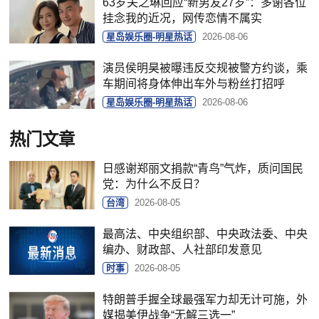
63岁关之琳回应“新男友27岁”：多谢各位
挂念我的近况，网传恋情不属实
星岛娱乐圈-明星热话
2026-08-06
演员侯明昊被曝违反交规被警方约谈，乘
车期间将身体伸出车外与粉丝打招呼
星岛娱乐圈-明星热话
2026-08-06
热门文章
日感谢郑丽文捐款“青鸟”气炸，质问国民
党：为什么不反日？
台湾
2026-08-05
最高法、中央组织部、中央政法委、中央
编办、财政部、人社部印发意见
时事
2026-08-05
特朗普手握全球最强军力却无计可施，外
媒揭美伊战争“无解三选一”