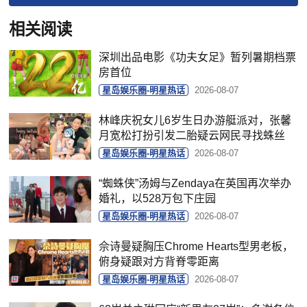
相关阅读
深圳出品电影《功夫女足》暂列暑期档票
房首位
星岛娱乐圈-明星热话
2026-08-07
林峰庆祝女儿6岁生日办游艇派对，张馨
月宽松打扮引发二胎疑云网民寻找蛛丝
星岛娱乐圈-明星热话
2026-08-07
“蜘蛛侠”汤姆与Zendaya在英国再次举办
婚礼，以528万包下庄园
星岛娱乐圈-明星热话
2026-08-07
佘诗曼疑胸压Chrome Hearts型男老板，
俯身疑跟对方背脊零距离
星岛娱乐圈-明星热话
2026-08-07