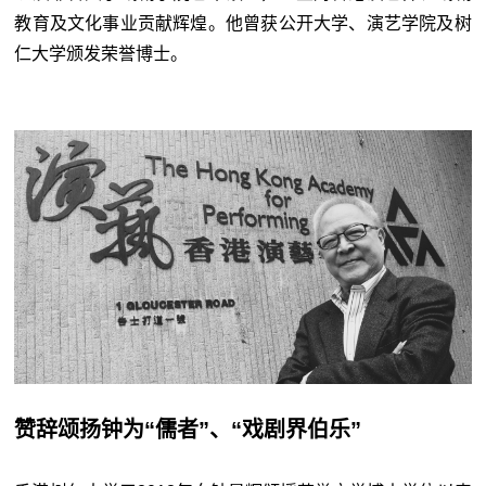
教育及文化事业贡献辉煌。他曾获公开大学、演艺学院及树
仁大学颁发荣誉博士。
赞辞颂扬钟为“儒者”、“戏剧界伯乐”