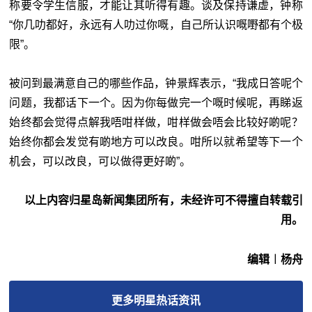
称要令学生信服，才能让其听得有趣。谈及保持谦虚，钟称
“你几叻都好，永远有人叻过你嘅，自己所认识嘅嘢都有个极
限”。
被问到最满意自己的哪些作品，钟景辉表示，“我成日答呢个
问题，我都话下一个。因为你每做完一个嘅时候呢，再睇返
始终都会觉得点解我唔咁样做，咁样做会唔会比较好啲呢？
始终你都会发觉有啲地方可以改良。咁所以就希望等下一个
机会，可以改良，可以做得更好啲”。
以上内容归星岛新闻集团所有，未经许可不得擅自转载引
用。
编辑︱杨舟
更多
明星热话
资讯