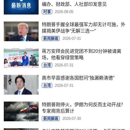
编办、财政部、人社部印发意见
时事
2026-08-05
特朗普手握全球最强军力却无计可施，外
媒揭美伊战争“无解三选一”
新闻解画
2026-07-31
蒋万安拜会民进党团不到20分钟被请离
场，他看穿绿营策略
台湾
2026-07-31
高市早苗感谢各国慰问“独漏赖清德”
台湾
2026-07-31
特朗普刚停火，伊朗为何反而主动开战？
专家揭背后算计
新闻解画
2026-07-30