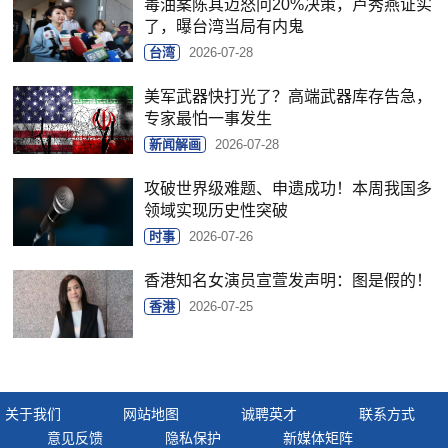
毒油案陈其迈怒问20%决策，卢秀燕证实
了，曝台湾当局有内鬼
台湾
2026-07-28
美军武器快打光了？高端武器库存告急，
专家最怕一事发生
新闻解画
2026-07-28
攻破世界级难题、申遗成功！本周我国多
领域实现历史性突破
时事
2026-07-26
香港知名女演员宣萱发声明：图是假的！
香港
2026-07-25
关于我们
网站地图
诚聘英才
联系方式
意见反馈
隐私保护
新媒体矩阵