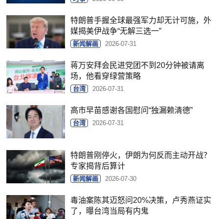
特朗普手握全球最强军力却无计可施，外
媒揭美伊战争“无解三选一”
新闻解画
2026-07-31
蒋万安拜会民进党团不到20分钟被请离
场，他看穿绿营策略
台湾
2026-07-31
高市早苗感谢各国慰问“独漏赖清德”
台湾
2026-07-31
特朗普刚停火，伊朗为何反而主动开战？
专家揭背后算计
新闻解画
2026-07-30
毒油案陈其迈怒问20%决策，卢秀燕证实
了，曝台湾当局有内鬼