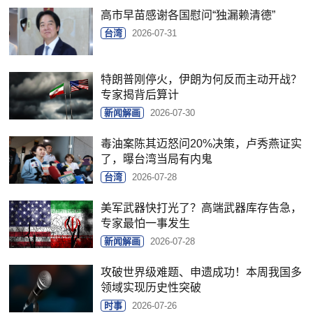
高市早苗感谢各国慰问“独漏赖清德”
台湾
2026-07-31
特朗普刚停火，伊朗为何反而主动开战？
专家揭背后算计
新闻解画
2026-07-30
毒油案陈其迈怒问20%决策，卢秀燕证实
了，曝台湾当局有内鬼
台湾
2026-07-28
美军武器快打光了？高端武器库存告急，
专家最怕一事发生
新闻解画
2026-07-28
攻破世界级难题、申遗成功！本周我国多
领域实现历史性突破
时事
2026-07-26