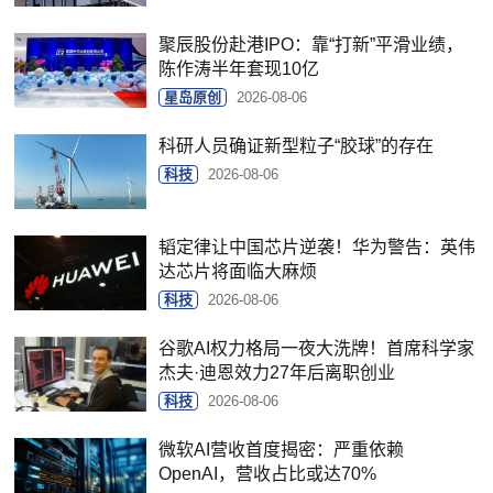
聚辰股份赴港IPO：靠“打新”平滑业绩，
陈作涛半年套现10亿
星岛原创
2026-08-06
科研人员确证新型粒子“胶球”的存在
科技
2026-08-06
韬定律让中国芯片逆袭！华为警告：英伟
达芯片将面临大麻烦
科技
2026-08-06
谷歌AI权力格局一夜大洗牌！首席科学家
杰夫·迪恩效力27年后离职创业
科技
2026-08-06
微软AI营收首度揭密：严重依赖
OpenAI，营收占比或达70%