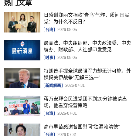
热门文章
日感谢郑丽文捐款“青鸟”气炸，质问国民
党：为什么不反日？
台湾
2026-08-05
最高法、中央组织部、中央政法委、中央
编办、财政部、人社部印发意见
时事
2026-08-05
特朗普手握全球最强军力却无计可施，外
媒揭美伊战争“无解三选一”
新闻解画
2026-07-31
蒋万安拜会民进党团不到20分钟被请离
场，他看穿绿营策略
台湾
2026-07-31
高市早苗感谢各国慰问“独漏赖清德”
台湾
2026-07-31