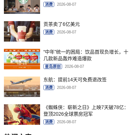
消费
2026-08-07
贡茶卖了6亿美元
消费
2026-08-07
“中年”统一的困局：饮品首现负增长，十
几款新品轰炸难造爆款
星岛原创
2026-08-07
东航：提前14天可免费退改签
消费
2026-08-07
《蜘蛛侠：崭新之日》上映7天破78亿：
登顶2026全球票房冠军
消费
2026-08-07