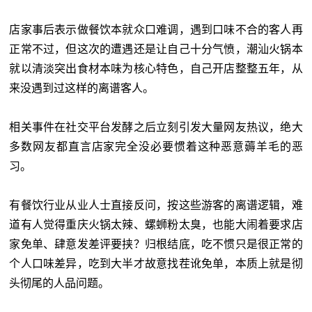
店家事后表示做餐饮本就众口难调，遇到口味不合的客人再
正常不过，但这次的遭遇还是让自己十分气愤，潮汕火锅本
就以清淡突出食材本味为核心特色，自己开店整整五年，从
来没遇到过这样的离谱客人。
相关事件在社交平台发酵之后立刻引发大量网友热议，绝大
多数网友都直言店家完全没必要惯着这种恶意薅羊毛的恶
习。
有餐饮行业从业人士直接反问，按这些游客的离谱逻辑，难
道有人觉得重庆火锅太辣、螺蛳粉太臭，也能大闹着要求店
家免单、肆意发差评要挟？归根结底，吃不惯只是很正常的
个人口味差异，吃到大半才故意找茬讹免单，本质上就是彻
头彻尾的人品问题。