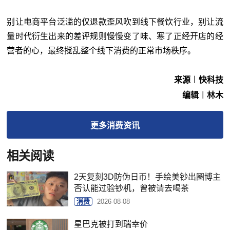
别让电商平台泛滥的仅退款歪风吹到线下餐饮行业，别让流
量时代衍生出来的差评规则慢慢变了味、寒了正经开店的经
营者的心，最终搅乱整个线下消费的正常市场秩序。
来源︱快科技
编辑︱林木
更多
消费
资讯
相关阅读
2天复刻3D防伪日币！手绘美钞出圈博主
否认能过验钞机，曾被请去喝茶
消费
2026-08-08
星巴克被打到瑞幸价