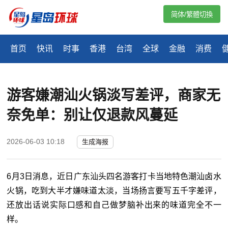
简体/繁體切換
首页
快讯
时事
香港
台湾
全球
金融
消费
游客嫌潮汕火锅淡写差评，商家无
奈免单：别让仅退款风蔓延
2026-06-03 10:18
生成海报
6月3日消息，近日广东汕头四名游客打卡当地特色潮汕卤水
火锅，吃到大半才嫌味道太淡，当场扬言要写五千字差评，
还放出话说实际口感和自己做梦脑补出来的味道完全不一
样。