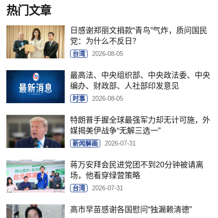
热门文章
日感谢郑丽文捐款“青鸟”气炸，质问国民
党：为什么不反日？
台湾
2026-08-05
最高法、中央组织部、中央政法委、中央
编办、财政部、人社部印发意见
时事
2026-08-05
特朗普手握全球最强军力却无计可施，外
媒揭美伊战争“无解三选一”
新闻解画
2026-07-31
蒋万安拜会民进党团不到20分钟被请离
场，他看穿绿营策略
台湾
2026-07-31
高市早苗感谢各国慰问“独漏赖清德”