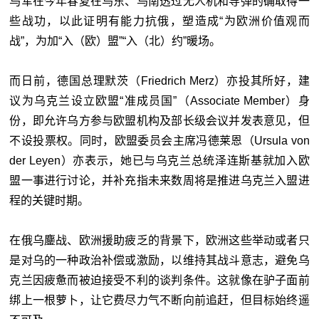
乌军在今年春夏在乌东、乌南透过无人机和导弹的确取得一
些战功，以此证明有能力抗俄，塑造成“为欧洲价值观而
战”，为加“入（欧）盟”“入（北）约”暖场。
而日前，德国总理默茨（Friedrich Merz）亦投其所好，建
议为乌克兰设立欧盟“准成员国”（Associate Member）身
份，即允许乌方参与欧盟机构及部长级会议并发表意见，但
不设投票权。同时，欧盟委员会主席冯德莱恩（Ursula von
der Leyen）亦表示，她已与乌克兰总统泽连斯基就加入欧
盟一事进行讨论，并补充指未来数周将是推进乌克兰入盟进
程的关键时期。
在俄乌鏖战、欧洲援助疲乏的背景下，欧洲这些举动或者只
是对乌的一种政治补偿或激励，以维持其战斗意志，避免乌
克兰因疲惫而被迫接受不利的谈判条件。这就像在驴子面前
绑上一根萝卜，让它费尽力气不断向前追赶，但目标始终遥