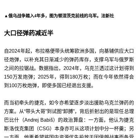
▲俄乌战争踏入4年多，图为顿涅茨克前线的乌军。法新社
大口径弹药减近半
自2024年起，布拉格便带头统筹欧洲多国，向基辅供应大口
径炮弹，以补充其日渐减少的弹药库存，支撑乌军与俄罗斯
之间的拉锯战。数据指出，2024年，乌克兰透过这计划得到
150万发炮弹；2025年，得到180万枚；而在今年依然得会
到100万枚炮弹，即使多国已经退出支援。
而当初牵头的捷克，如今亦希望逐步淡出援助乌克兰弹药的
方案。从“带头大哥”到试图“卸膊”，背后折射出的是现任总理
巴比什（Andrej Babiš）的政治算盘：一方面，他认为捷克
斯洛伐克集团（CSG）本身亦可从这项计划中分一杯羹；另
一方面，他更希望将国内资源优先投放于因伊朗战事而备受