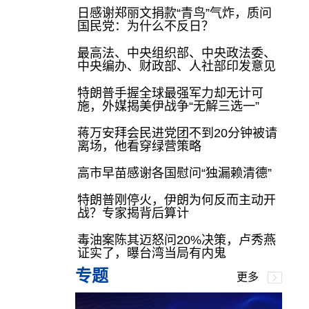
日感谢郑丽文捐款“青鸟”气炸，质问
国民党：为什么不反日？
最高法、中央组织部、中央政法委、
中央编办、财政部、人社部印发意见
特朗普手握全球最强军力却无计可
施，外媒揭美伊战争“无解三选一”
蒋万安拜会民进党团不到20分钟被请
离场，他看穿绿营策略
高市早苗感谢各国慰问“独漏赖清德”
特朗普刚停火，伊朗为何反而主动开
战？专家揭背后算计
毒油案陈其迈怒问20%决策，卢秀燕
证实了，曝台湾当局有内鬼
专题
更多