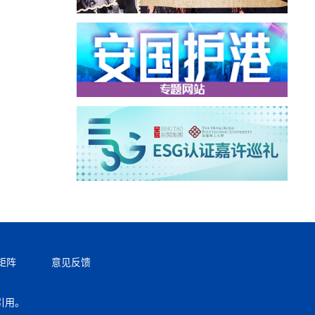
矩阵
意见反馈
引用。
返回顶部