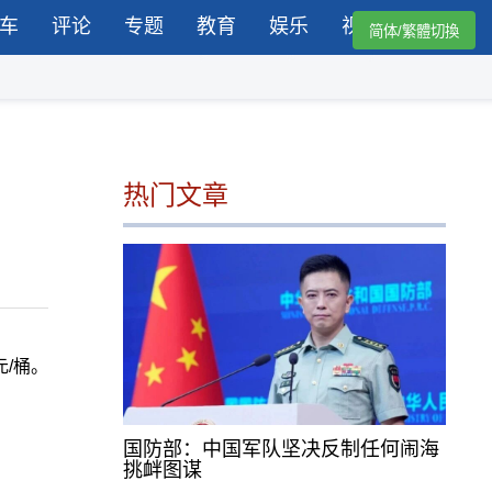
车
评论
专题
教育
娱乐
视频
简体/繁體切換
热门文章
元/桶。
国防部：中国军队坚决反制任何闹海
挑衅图谋