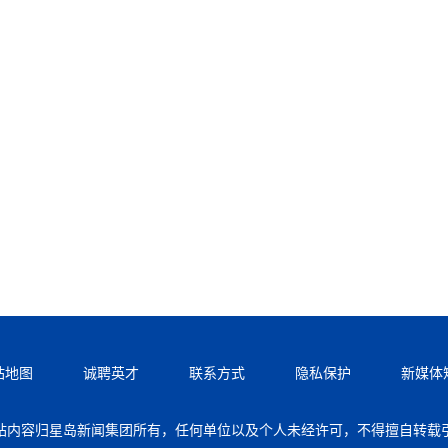
站地图
诚聘英才
联系方式
隐私保护
新媒体
站内容归星岛新闻集团所有，任何单位以及个人未经许可，不得擅自转载