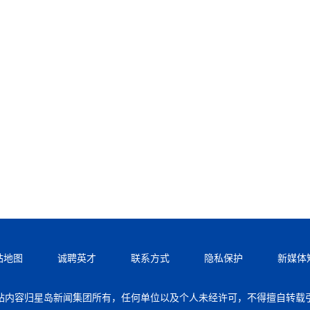
站地图
诚聘英才
联系方式
隐私保护
新媒体
站内容归星岛新闻集团所有，任何单位以及个人未经许可，不得擅自转载