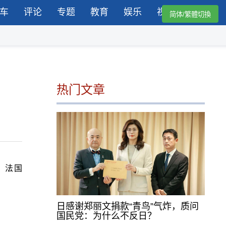
车
评论
专题
教育
娱乐
视频
简体/繁體切換
热门文章
、法国
日感谢郑丽文捐款“青鸟”气炸，质问
国民党：为什么不反日？