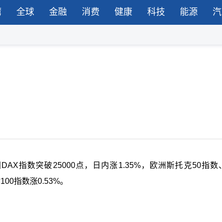
湾
全球
金融
消费
健康
科技
能源
汽
X指数突破25000点，日内涨1.35%，欧洲斯托克50指数
00指数涨0.53%。