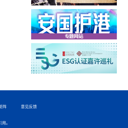
矩阵
意见反馈
引用。
返回顶部