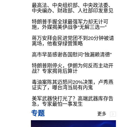
最高法、中央组织部、中央政法委、
中央编办、财政部、人社部印发意见
特朗普手握全球最强军力却无计可
施，外媒揭美伊战争“无解三选一”
蒋万安拜会民进党团不到20分钟被请
离场，他看穿绿营策略
高市早苗感谢各国慰问“独漏赖清德”
特朗普刚停火，伊朗为何反而主动开
战？专家揭背后算计
毒油案陈其迈怒问20%决策，卢秀燕
证实了，曝台湾当局有内鬼
美军武器快打光了？高端武器库存告
急，专家最怕一事发生
专题
更多