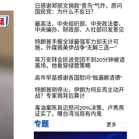
日感谢郑丽文捐款“青鸟”气炸，质问
国民党：为什么不反日？
最高法、中央组织部、中央政法委、
中央编办、财政部、人社部印发意见
特朗普手握全球最强军力却无计可
施，外媒揭美伊战争“无解三选一”
蒋万安拜会民进党团不到20分钟被请
离场，他看穿绿营策略
高市早苗感谢各国慰问“独漏赖清德”
特朗普刚停火，伊朗为何反而主动开
战？专家揭背后算计
毒油案陈其迈怒问20%决策，卢秀燕
证实了，曝台湾当局有内鬼
专题
更多