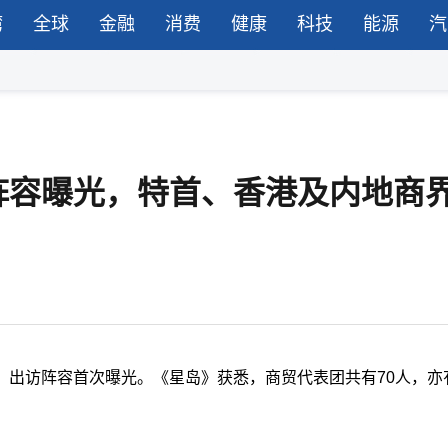
湾
全球
金融
消费
健康
科技
能源
汽
阵容曝光，特首、香港及内地商
，出访阵容首次曝光。《星岛》获悉，商贸代表团共有70人，亦