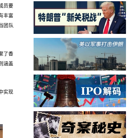
成员要
有丰富
当团队
聚了香
则涵盖
中实现