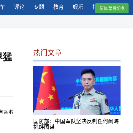
车
评论
专题
教育
娱乐
视频
简体/繁體切換
热门文章
界猛
有
香港
国防部：中国军队坚决反制任何闹海
挑衅图谋