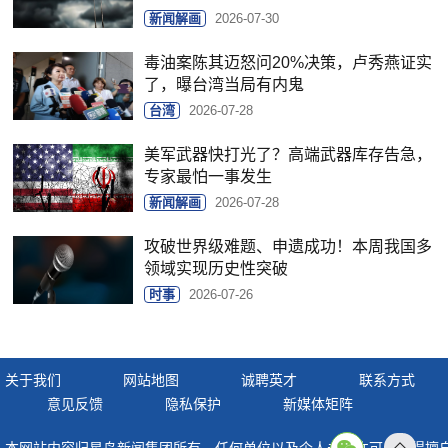
新闻解画
2026-07-30
毒油案陈其迈怒问20%决策，卢秀燕证实
了，曝台湾当局有内鬼
台湾
2026-07-28
美军武器快打光了？高端武器库存告急，
专家最怕一事发生
新闻解画
2026-07-28
攻破世界级难题、申遗成功！本周我国多
领域实现历史性突破
时事
2026-07-26
关于我们
网站地图
诚聘英才
联系方式
意见反馈
隐私保护
新媒体矩阵