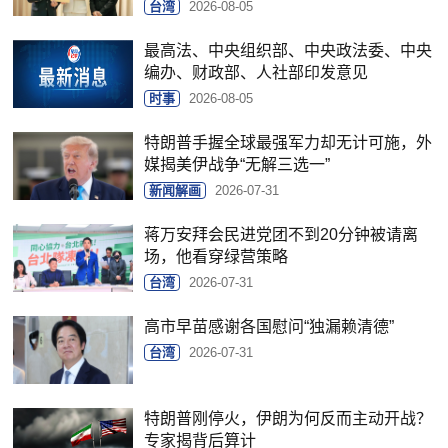
台湾
2026-08-05
最高法、中央组织部、中央政法委、中央
编办、财政部、人社部印发意见
时事
2026-08-05
特朗普手握全球最强军力却无计可施，外
媒揭美伊战争“无解三选一”
新闻解画
2026-07-31
蒋万安拜会民进党团不到20分钟被请离
场，他看穿绿营策略
台湾
2026-07-31
高市早苗感谢各国慰问“独漏赖清德”
台湾
2026-07-31
特朗普刚停火，伊朗为何反而主动开战？
专家揭背后算计