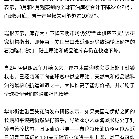
表示，3月和4月观察到的全球石油库存合计下降2.46亿桶，
而到5月底，累计产量损失可能超过10亿桶。
瑞银表示，库存大幅下降表明市场仍然“严重供应不足”;该研
究机构指出，即便由于美国出口改道亚洲导致油轮上储存的
石油略有增加，陆上原油和成品油库存仍在快速下降。
自2月底伊朗战争开始以来，霍尔木兹海峡实质上处于封锁
状态，已经切断了向全球客户供应原油、天然气和成品燃料
油的最核心航运通道之一，大幅推高了能源价格，并加剧了
全球投资者们的通胀担忧情绪。
华尔街金融巨头花旗发布研报表示，如果美国与伊朗之间的
长期和平谈判仍然显得棘手，导致霍尔木兹海峡长期处于封
锁与管控状态，国际油价基准——布伦特原油价格可能从近
日明显回落后的100美元附近点位进一步上涨，甚至有可能