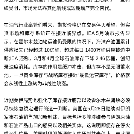
续受阻，市场无法靠其他航线或短期增产完全替代。
在油气行业高管们看来，期货价格仍在交易停火希望，但实
货市场和库存系统正在接近临界点。IEA 5月油市报告显
示，在霍尔木兹油轮运输仍受限的情况下，海湾产油国累计
供应损失已经超过 10亿桶，超过每日 1400万桶供应被迫中
断;IEA 还称，3月和4月全球石油库存下降 2.46亿桶，创纪
录速度消耗。库存的作用是缓冲冲击，但库存不是无限蓄水
池，一旦商业库存与战略库存接近“最低运营库存”，价格就
会从线性上涨转为非线性跳涨。
近期美伊局势也强化了库存接近底部以及霍尔木兹海峡必须
尽快恢复稳定通行的这一判断。美国在5月28日继续对伊朗
军事石油销售施加新制裁，目标包括多艘涉嫌参与伊朗原油
和石油产品出口的船只以及相关实体，这说明即便存在停火
或谈判信号，美国对伊朗能源收入的压制并未停止。与此同