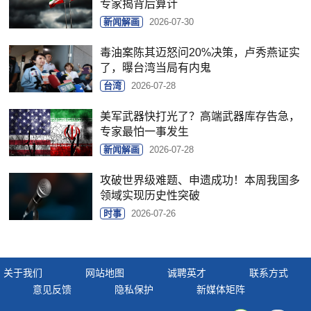
专家揭背后算计
新闻解画
2026-07-30
毒油案陈其迈怒问20%决策，卢秀燕证实
了，曝台湾当局有内鬼
台湾
2026-07-28
美军武器快打光了？高端武器库存告急，
专家最怕一事发生
新闻解画
2026-07-28
攻破世界级难题、申遗成功！本周我国多
领域实现历史性突破
时事
2026-07-26
关于我们
网站地图
诚聘英才
联系方式
意见反馈
隐私保护
新媒体矩阵