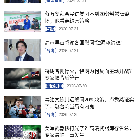
新闻解画
2026-07-31
蒋万安拜会民进党团不到20分钟被请离
场，他看穿绿营策略
台湾
2026-07-31
高市早苗感谢各国慰问“独漏赖清德”
台湾
2026-07-31
特朗普刚停火，伊朗为何反而主动开战？
专家揭背后算计
新闻解画
2026-07-30
毒油案陈其迈怒问20%决策，卢秀燕证实
了，曝台湾当局有内鬼
台湾
2026-07-28
美军武器快打光了？高端武器库存告急，
专家最怕一事发生