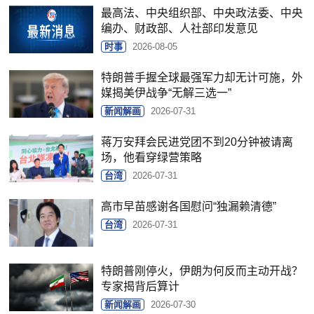
最高法、中央组织部、中央政法委、中央
编办、财政部、人社部印发意见
时事
2026-08-05
特朗普手握全球最强军力却无计可施，外
媒揭美伊战争“无解三选一”
新闻解画
2026-07-31
蒋万安拜会民进党团不到20分钟被请离
场，他看穿绿营策略
台湾
2026-07-31
高市早苗感谢各国慰问“独漏赖清德”
台湾
2026-07-31
特朗普刚停火，伊朗为何反而主动开战？
专家揭背后算计
新闻解画
2026-07-30