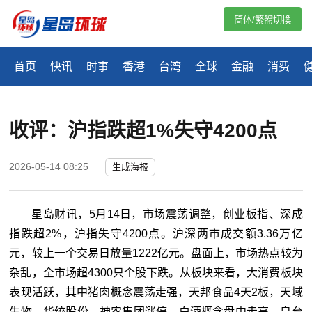
简体/繁體切換
首页
快讯
时事
香港
台湾
全球
金融
消费
收评：沪指跌超1%失守4200点
2026-05-14 08:25
生成海报
星岛财讯，5月14日，市场震荡调整，创业板指、深成
指跌超2%，沪指失守4200点。沪深两市成交额3.36万亿
元，较上一个交易日放量1222亿元。盘面上，市场热点较为
杂乱，全市场超4300只个股下跌。从板块来看，大消费板块
表现活跃，其中猪肉概念震荡走强，天邦食品4天2板，天域
生物、华统股份、神农集团涨停。白酒概念盘中走高，皇台