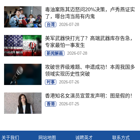
毒油案陈其迈怒问20%决策，卢秀燕证实
了，曝台湾当局有内鬼
台湾
2026-07-28
美军武器快打光了？高端武器库存告急，
专家最怕一事发生
新闻解画
2026-07-28
攻破世界级难题、申遗成功！本周我国多
领域实现历史性突破
时事
2026-07-26
香港知名女演员宣萱发声明：图是假的！
香港
2026-07-25
关于我们
网站地图
诚聘英才
联系方式