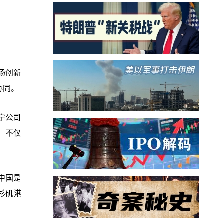
场创新
协同。
宁公司
，不仅
中国是
杉矶港