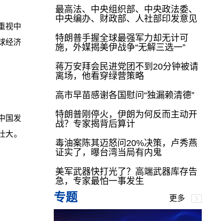
最高法、中央组织部、中央政法委、
中央编办、财政部、人社部印发意见
重视中
特朗普手握全球最强军力却无计可
球经济
施，外媒揭美伊战争“无解三选一”
蒋万安拜会民进党团不到20分钟被请
离场，他看穿绿营策略
高市早苗感谢各国慰问“独漏赖清德”
特朗普刚停火，伊朗为何反而主动开
中国发
战？专家揭背后算计
壮大。
毒油案陈其迈怒问20%决策，卢秀燕
证实了，曝台湾当局有内鬼
美军武器快打光了？高端武器库存告
急，专家最怕一事发生
专题
更多