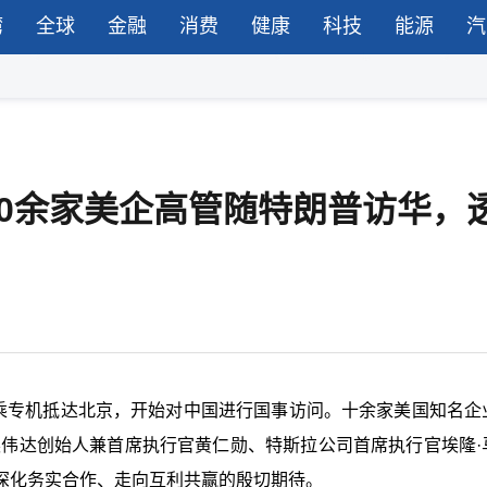
湾
全球
金融
消费
健康
科技
能源
汽
0余家美企高管随特朗普访华，
晚乘专机抵达北京，开始对中国进行国事访问。十余家美国知名企
英伟达创始人兼首席执行官黄仁勋、特斯拉公司首席执行官埃隆·
深化务实合作、走向互利共赢的殷切期待。