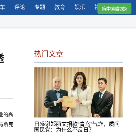
车
评论
专题
教育
娱乐
视频
简体/繁體切換
热门文章
透
业的高
日感谢郑丽文捐款“青鸟”气炸，质问
马斯克
国民党：为什么不反日？