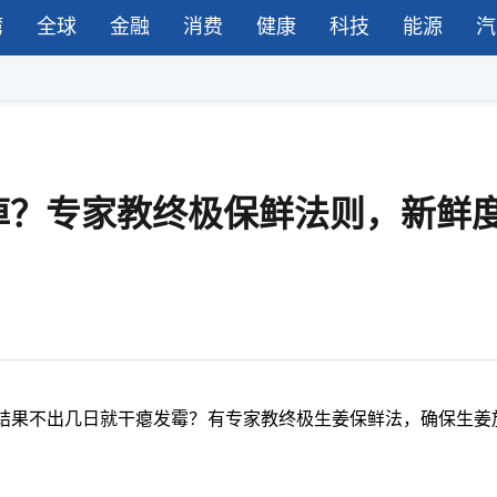
湾
全球
金融
消费
健康
科技
能源
汽
掉？专家教终极保鲜法则，新鲜
结果不出几日就干瘪发霉？有专家教终极生姜保鲜法，确保生姜