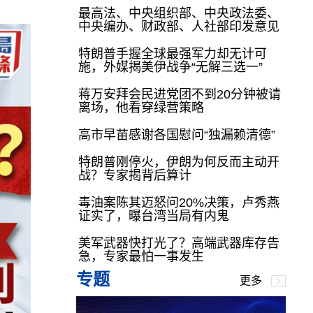
最高法、中央组织部、中央政法委、
中央编办、财政部、人社部印发意见
特朗普手握全球最强军力却无计可
施，外媒揭美伊战争“无解三选一”
蒋万安拜会民进党团不到20分钟被请
离场，他看穿绿营策略
高市早苗感谢各国慰问“独漏赖清德”
特朗普刚停火，伊朗为何反而主动开
战？专家揭背后算计
毒油案陈其迈怒问20%决策，卢秀燕
证实了，曝台湾当局有内鬼
美军武器快打光了？高端武器库存告
急，专家最怕一事发生
专题
更多