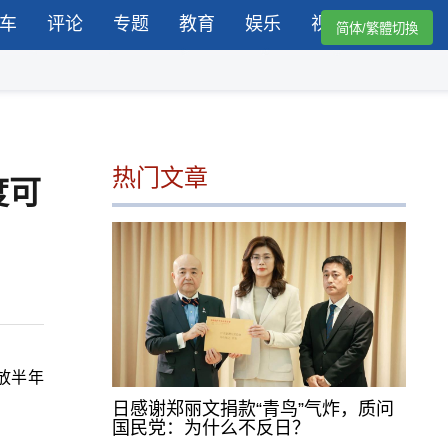
车
评论
专题
教育
娱乐
视频
简体/繁體切換
热门文章
度可
放半年
日感谢郑丽文捐款“青鸟”气炸，质问
国民党：为什么不反日？