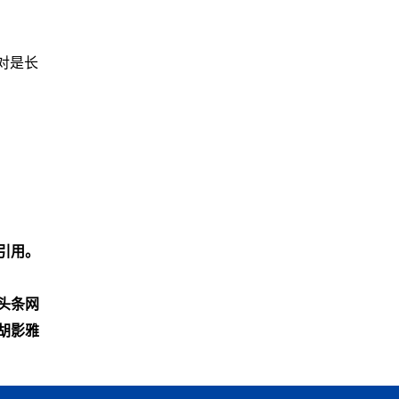
绝对是长
引用。
头条网
胡影雅