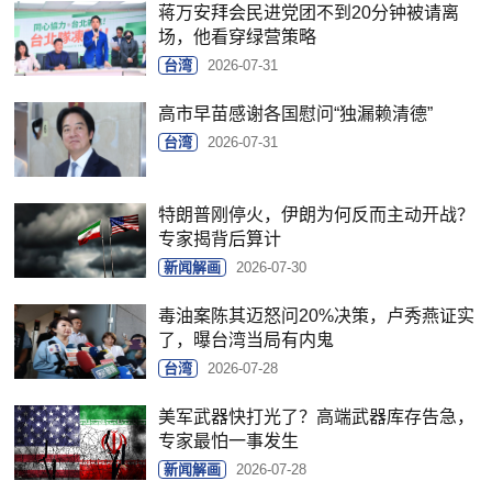
蒋万安拜会民进党团不到20分钟被请离
场，他看穿绿营策略
台湾
2026-07-31
高市早苗感谢各国慰问“独漏赖清德”
台湾
2026-07-31
特朗普刚停火，伊朗为何反而主动开战？
专家揭背后算计
新闻解画
2026-07-30
毒油案陈其迈怒问20%决策，卢秀燕证实
了，曝台湾当局有内鬼
台湾
2026-07-28
美军武器快打光了？高端武器库存告急，
专家最怕一事发生
新闻解画
2026-07-28