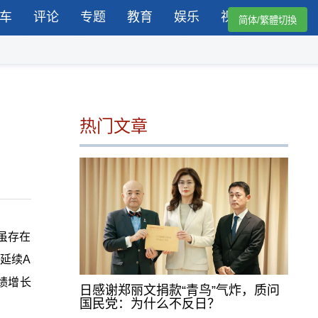
车
评论
专题
教育
娱乐
视频
简体/繁體切換
热门文章
虽存在
延续A
绩增长
日感谢郑丽文捐款“青鸟”气炸，质问
国民党：为什么不反日？