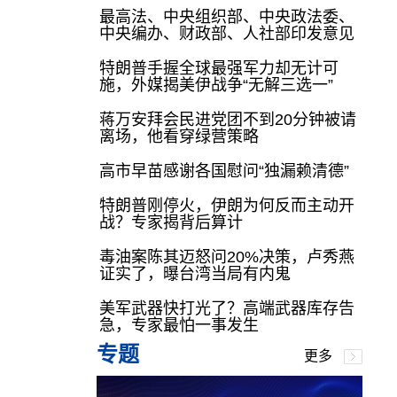
最高法、中央组织部、中央政法委、
中央编办、财政部、人社部印发意见
特朗普手握全球最强军力却无计可
施，外媒揭美伊战争“无解三选一”
蒋万安拜会民进党团不到20分钟被请
离场，他看穿绿营策略
高市早苗感谢各国慰问“独漏赖清德”
特朗普刚停火，伊朗为何反而主动开
战？专家揭背后算计
毒油案陈其迈怒问20%决策，卢秀燕
证实了，曝台湾当局有内鬼
美军武器快打光了？高端武器库存告
急，专家最怕一事发生
专题
更多