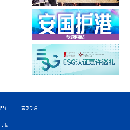
矩阵
意见反馈
引用。
返回顶部