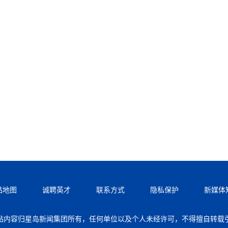
站地图
诚聘英才
联系方式
隐私保护
新媒体
站内容归星岛新闻集团所有，任何单位以及个人未经许可，不得擅自转载