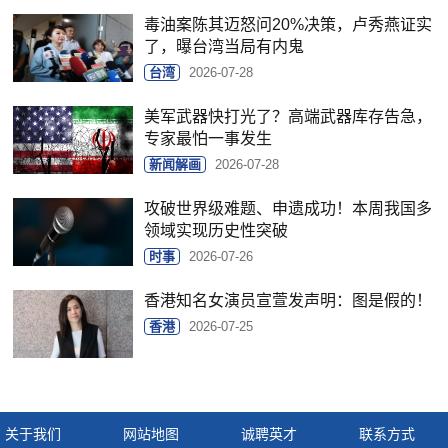
毒油案陈其迈怒问20%决策，卢秀燕证实
了，曝台湾当局有内鬼
台湾
2026-07-28
美军武器快打光了？高端武器库存告急，
专家最怕一事发生
新闻解画
2026-07-28
攻破世界级难题、申遗成功！本周我国多
领域实现历史性突破
时事
2026-07-26
香港知名女演员宣萱发声明：图是假的！
香港
2026-07-25
关于我们
网站地图
诚聘英才
联系方式