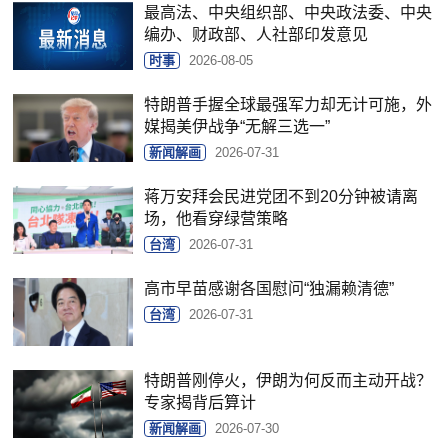
最高法、中央组织部、中央政法委、中央
编办、财政部、人社部印发意见
时事
2026-08-05
特朗普手握全球最强军力却无计可施，外
媒揭美伊战争“无解三选一”
新闻解画
2026-07-31
蒋万安拜会民进党团不到20分钟被请离
场，他看穿绿营策略
台湾
2026-07-31
高市早苗感谢各国慰问“独漏赖清德”
台湾
2026-07-31
特朗普刚停火，伊朗为何反而主动开战？
专家揭背后算计
新闻解画
2026-07-30