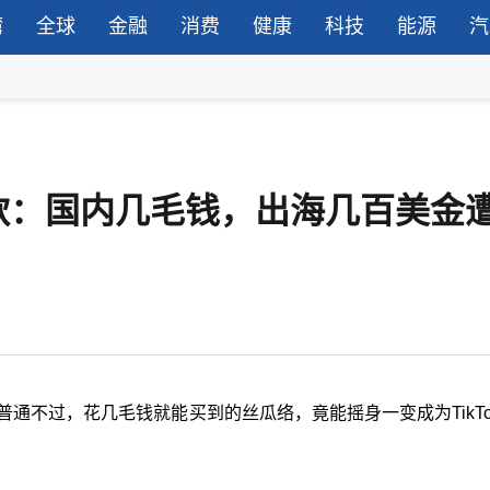
湾
全球
金融
消费
健康
科技
能源
汽
款：国内几毛钱，出海几百美金
通不过，花几毛钱就能买到的丝瓜络，竟能摇身一变成为TikTo