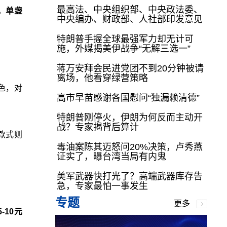
最高法、中央组织部、中央政法委、
，单盏
中央编办、财政部、人社部印发意见
特朗普手握全球最强军力却无计可
施，外媒揭美伊战争“无解三选一”
蒋万安拜会民进党团不到20分钟被请
离场，他看穿绿营策略
色，对
高市早苗感谢各国慰问“独漏赖清德”
特朗普刚停火，伊朗为何反而主动开
战？专家揭背后算计
款式则
毒油案陈其迈怒问20%决策，卢秀燕
证实了，曝台湾当局有内鬼
美军武器快打光了？高端武器库存告
急，专家最怕一事发生
专题
更多
10元