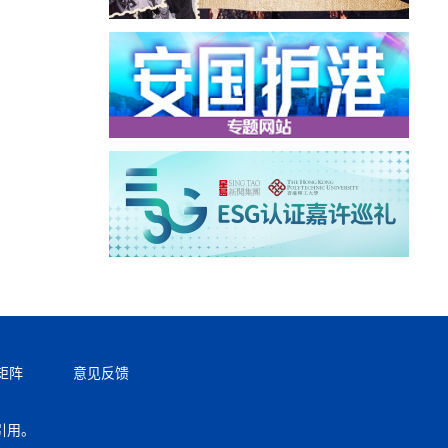
矩阵
意见反馈
引用。
返回顶部