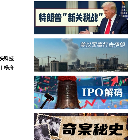
快科技
︱杨舟