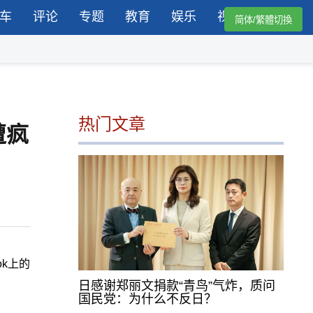
车
评论
专题
教育
娱乐
视频
简体/繁體切換
热门文章
遭疯
k上的
日感谢郑丽文捐款“青鸟”气炸，质问
国民党：为什么不反日？