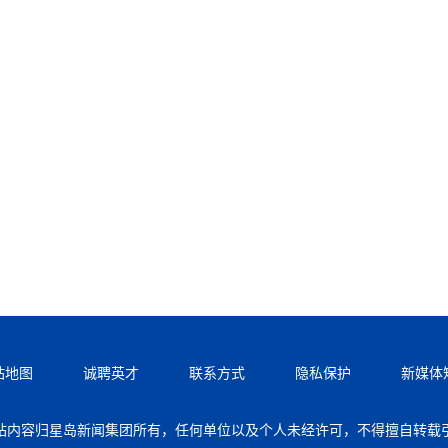
站地图
诚聘英才
联系方式
隐私保护
新媒体
站内容归星岛新闻集团所有，任何单位以及个人未经许可，不得擅自转载