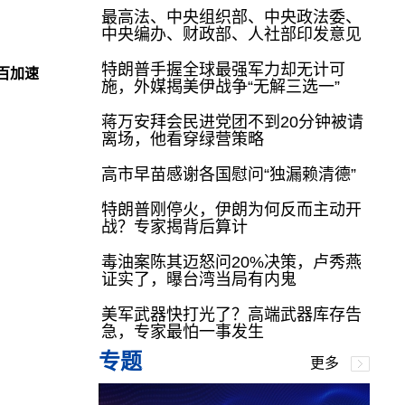
最高法、中央组织部、中央政法委、
中央编办、财政部、人社部印发意见
特朗普手握全球最强军力却无计可
零百加速
施，外媒揭美伊战争“无解三选一”
蒋万安拜会民进党团不到20分钟被请
离场，他看穿绿营策略
高市早苗感谢各国慰问“独漏赖清德”
特朗普刚停火，伊朗为何反而主动开
战？专家揭背后算计
毒油案陈其迈怒问20%决策，卢秀燕
证实了，曝台湾当局有内鬼
美军武器快打光了？高端武器库存告
急，专家最怕一事发生
专题
更多