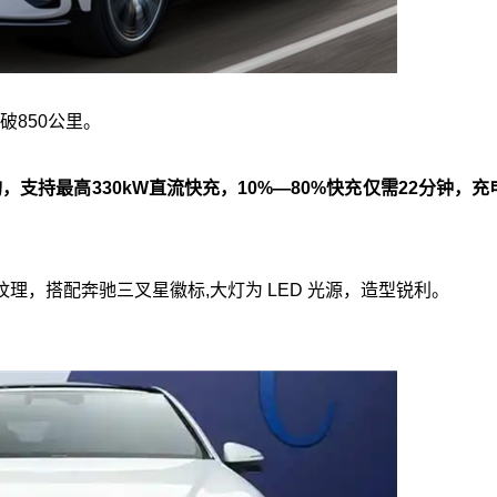
破850公里。
支持最高330kW直流快充，10%—80%快充仅需22分钟，充
，搭配奔驰三叉星徽标,大灯为 LED 光源，造型锐利。