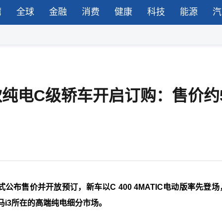
湾
全球
金融
消费
健康
科技
能源
汽
款纯电C级轿车开启订购：售价约
布售价并开放预订，新车以C 400 4MATIC电动版率先登场
马i3所在的高端纯电细分市场。