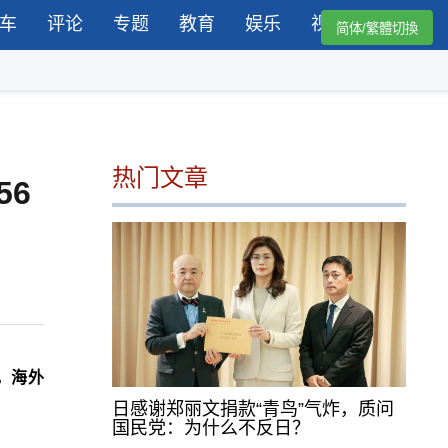
车
评论
专题
教育
娱乐
视频
简体/繁體切換
热门文章
56
，海外
日感谢郑丽文捐款“青鸟”气炸，质问
国民党：为什么不反日？