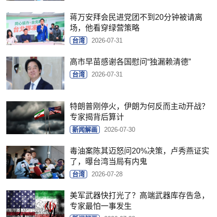
蒋万安拜会民进党团不到20分钟被请离
场，他看穿绿营策略
台湾
2026-07-31
高市早苗感谢各国慰问“独漏赖清德”
台湾
2026-07-31
特朗普刚停火，伊朗为何反而主动开战？
专家揭背后算计
新闻解画
2026-07-30
毒油案陈其迈怒问20%决策，卢秀燕证实
了，曝台湾当局有内鬼
台湾
2026-07-28
美军武器快打光了？高端武器库存告急，
专家最怕一事发生