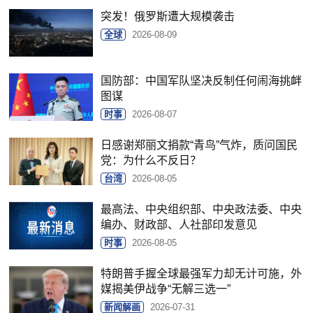
突发！俄罗斯遭大规模袭击
全球
2026-08-09
国防部：中国军队坚决反制任何闹海挑衅
图谋
时事
2026-08-07
日感谢郑丽文捐款“青鸟”气炸，质问国民
党：为什么不反日？
台湾
2026-08-05
最高法、中央组织部、中央政法委、中央
编办、财政部、人社部印发意见
时事
2026-08-05
特朗普手握全球最强军力却无计可施，外
媒揭美伊战争“无解三选一”
新闻解画
2026-07-31