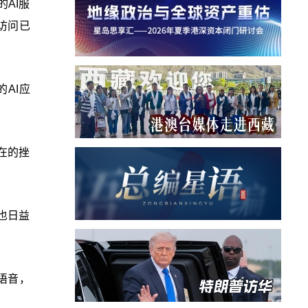
的AI服
需访问已
AI应
潜在的挫
盾也日益
语音，