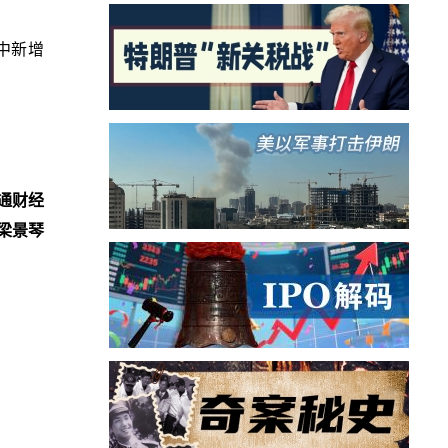
中新增
通财经
梁景琴