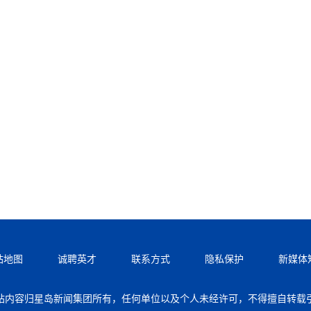
站地图
诚聘英才
联系方式
隐私保护
新媒体
站内容归星岛新闻集团所有，任何单位以及个人未经许可，不得擅自转载