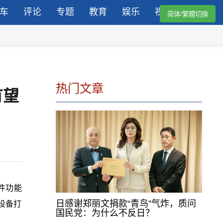
车
评论
专题
教育
娱乐
视频
简体/繁體切換
热门文章
有望
软件功能
日感谢郑丽文捐款“青鸟”气炸，质问
设备打
国民党：为什么不反日？