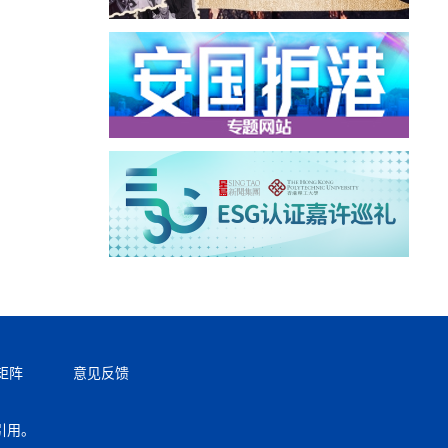
矩阵
意见反馈
引用。
返回顶部