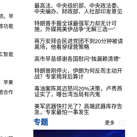
最高法、中央组织部、中央政法委、
中央编办、财政部、人社部印发意见
项。苹
特朗普手握全球最强军力却无计可
d)等功能
施，外媒揭美伊战争“无解三选一”
蒋万安拜会民进党团不到20分钟被请
离场，他看穿绿营策略
工智能
高市早苗感谢各国慰问“独漏赖清德”
特朗普刚停火，伊朗为何反而主动开
战？专家揭背后算计
前，苹果
毒油案陈其迈怒问20%决策，卢秀燕
谷歌合作
证实了，曝台湾当局有内鬼
美军武器快打光了？高端武器库存告
急，专家最怕一事发生
专题
更多