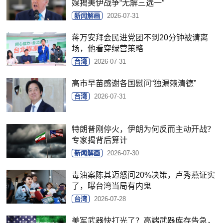
媒揭美伊战争“无解三选一”
新闻解画
2026-07-31
蒋万安拜会民进党团不到20分钟被请离
场，他看穿绿营策略
台湾
2026-07-31
高市早苗感谢各国慰问“独漏赖清德”
台湾
2026-07-31
特朗普刚停火，伊朗为何反而主动开战？
专家揭背后算计
新闻解画
2026-07-30
毒油案陈其迈怒问20%决策，卢秀燕证实
了，曝台湾当局有内鬼
台湾
2026-07-28
美军武器快打光了？高端武器库存告急，