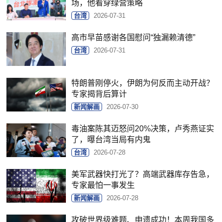
场，他看穿绿营策略
台湾
2026-07-31
高市早苗感谢各国慰问“独漏赖清德”
台湾
2026-07-31
特朗普刚停火，伊朗为何反而主动开战？
专家揭背后算计
新闻解画
2026-07-30
毒油案陈其迈怒问20%决策，卢秀燕证实
了，曝台湾当局有内鬼
台湾
2026-07-28
美军武器快打光了？高端武器库存告急，
专家最怕一事发生
新闻解画
2026-07-28
攻破世界级难题、申遗成功！本周我国多