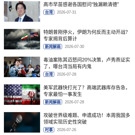
高市早苗感谢各国慰问“独漏赖清德”
台湾
2026-07-31
特朗普刚停火，伊朗为何反而主动开战？
专家揭背后算计
新闻解画
2026-07-30
毒油案陈其迈怒问20%决策，卢秀燕证实
了，曝台湾当局有内鬼
台湾
2026-07-28
美军武器快打光了？高端武器库存告急，
专家最怕一事发生
新闻解画
2026-07-28
攻破世界级难题、申遗成功！本周我国多
领域实现历史性突破
时事
2026-07-26