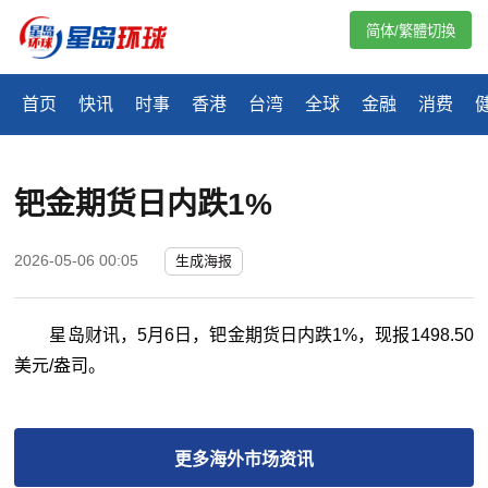
简体/繁體切換
首页
快讯
时事
香港
台湾
全球
金融
消费
钯金期货日内跌1%
2026-05-06 00:05
生成海报
星岛财讯，5月6日，钯金期货日内跌1%，现报1498.50
美元/盎司。
更多
海外市场
资讯