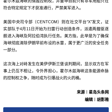
霍尔木兹海峡的情报控制权，并重申目前只有非军用船只在
符合特定规定下才获准通行，严禁美军进入。
美国中央司令部（CENTCOM）则在社交平台“X”发文，证
实部队于4月11日开始为扫雷行动创造条件，派遣两艘驱逐
舰进入海峡及阿拉伯湾执行任务。美方指，此举是为了确保
海峡彻底清除伊朗早前布设的水雷，属于更广泛的安全任务
一部分。
这次海上对峙发生在美伊伊斯兰堡谈判期间，显示双方在军
事上仍互不相让，令外界担心，霍尔木兹海峡这条能源命脉
的控制权之争，随时成为引爆战火的火药桶。
来源︱星岛头条网
编辑︱胡影雅