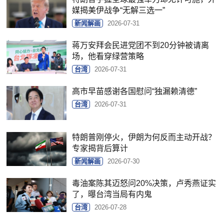
媒揭美伊战争“无解三选一”
新闻解画
2026-07-31
蒋万安拜会民进党团不到20分钟被请离
场，他看穿绿营策略
台湾
2026-07-31
高市早苗感谢各国慰问“独漏赖清德”
台湾
2026-07-31
特朗普刚停火，伊朗为何反而主动开战？
专家揭背后算计
新闻解画
2026-07-30
毒油案陈其迈怒问20%决策，卢秀燕证实
了，曝台湾当局有内鬼
台湾
2026-07-28