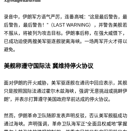
X@realgerhardtvdm
录音中，伊朗军方语气严厉，连番高喊：“这是最后警告，最
后警告，最后警告！”（LAST WARNING），并警告美舰若
不服从，将被列为攻击目标。伊朗事后称，在强大威慑下，
已成功迫使两艘美军驱逐舰驶离海峡。一场两军开火才得以
避免。
美舰称遵守国际法 冀维持停火协议
面对伊朗的开火威胁，美军驱逐舰在通讯中回应表示，其舰
只是按照国际法通过霍尔木兹海峡，强调“无意挑战或挑衅伊
朗”，并表示打算遵守美国政府早前达成的停火协议。
然而，伊朗革命卫队随即发表声明反驳，否认美军舰艇成功
通过海峡。声明强调，革命卫队海军正“全面且权威地”掌握