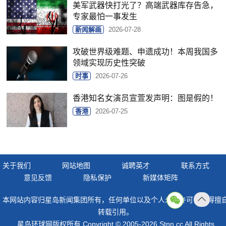
美军武器快打光了？高端武器库存告急，
专家最怕一事发生
新闻解画
2026-07-28
攻破世界级难题、申遗成功！本周我国多
领域实现历史性突破
时事
2026-07-26
香港知名女演员宣萱发声明：图是假的！
香港
2026-07-25
关于我们
网站地图
诚聘英才
联系方式
意见反馈
隐私保护
新媒体矩阵
本网站内容归星岛新闻集团所有，任何单位以及个人未经许可，不得擅
返回
转载引用。
顶部
星岛环球网版权所有 Copyright © 2005-2026 Stnn.cc All Rights