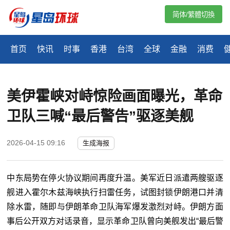
简体/繁體切換
首页
快讯
时事
香港
台湾
全球
金融
消费
美伊霍峡对峙惊险画面曝光，革命
卫队三喊“最后警告”驱逐美舰
2026-04-15 09:16
生成海报
中东局势在停火协议期间再度升温。美军近日派遣两艘驱逐
舰进入霍尔木兹海峡执行扫雷任务，试图封锁伊朗港口并清
除水雷，随即与伊朗革命卫队海军爆发激烈对峙。伊朗方面
事后公开双方对话录音，显示革命卫队曾向美舰发出“最后警