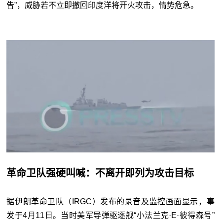
告”，威胁若不立即撤回印度洋将开火攻击，情势危急。
革命卫队强硬叫喊：不离开即列为攻击目标
据伊朗革命卫队（IRGC）发布的录音及监控画面显示，事
发于4月11日。当时美军导弹驱逐舰“小法兰克·E·彼得森号”