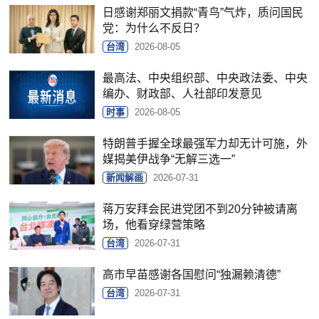
日感谢郑丽文捐款“青鸟”气炸，质问国民
党：为什么不反日？
台湾
2026-08-05
最高法、中央组织部、中央政法委、中央
编办、财政部、人社部印发意见
时事
2026-08-05
特朗普手握全球最强军力却无计可施，外
媒揭美伊战争“无解三选一”
新闻解画
2026-07-31
蒋万安拜会民进党团不到20分钟被请离
场，他看穿绿营策略
台湾
2026-07-31
高市早苗感谢各国慰问“独漏赖清德”
台湾
2026-07-31