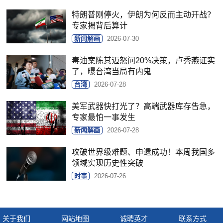
特朗普刚停火，伊朗为何反而主动开战？
专家揭背后算计
新闻解画
2026-07-30
毒油案陈其迈怒问20%决策，卢秀燕证实
了，曝台湾当局有内鬼
台湾
2026-07-28
美军武器快打光了？高端武器库存告急，
专家最怕一事发生
新闻解画
2026-07-28
攻破世界级难题、申遗成功！本周我国多
领域实现历史性突破
时事
2026-07-26
关于我们
网站地图
诚聘英才
联系方式