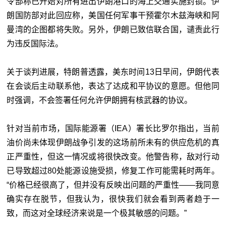
令部称已开始对所有进出伊朗港口的海上交通实施封锁。伊
朗国防部对此回应称，美国任何军事干预霍尔木兹海峡和阿
曼湾的企图都将失败。另外，伊朗已致信联合国，谴责此行
为违反国际法。
关于谈判进展，特朗普透露，美东时间13日早间，伊朗代表
在会谈后主动联系他，表达了达成和平协议的意愿。但他同
时强调，不会签署任何允许伊朗拥有核武器的协议。
针对当前市场，国际能源署（IEA）署长比罗尔指出，当前
油价尚未体现伊朗战争引发的这场前所未有的供应危机的真
正严重性，但这一情况或将很快改变。他警告称，敌对行动
已导致超过80处能源设施受损，修复工作可能需耗时两年。
“价格已经很高了，但并没有反映出问题的严重性——我同意
确实存在脱节，但我认为，很快我们就会看到两者趋于一
致，而这对全球经济来说是一个极其敏感的问题。”