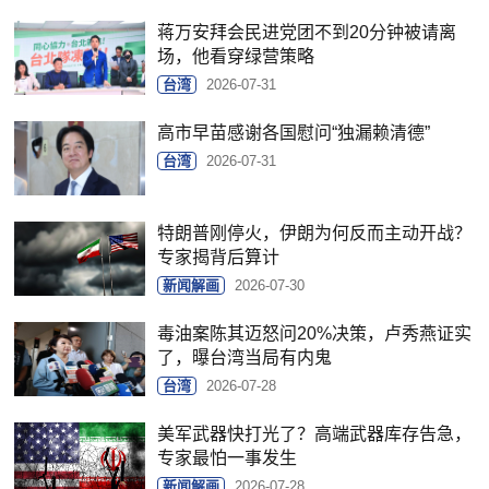
蒋万安拜会民进党团不到20分钟被请离
场，他看穿绿营策略
台湾
2026-07-31
高市早苗感谢各国慰问“独漏赖清德”
台湾
2026-07-31
特朗普刚停火，伊朗为何反而主动开战？
专家揭背后算计
新闻解画
2026-07-30
毒油案陈其迈怒问20%决策，卢秀燕证实
了，曝台湾当局有内鬼
台湾
2026-07-28
美军武器快打光了？高端武器库存告急，
专家最怕一事发生
新闻解画
2026-07-28