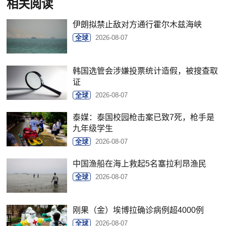
相关阅读
伊朗拟禁止敌对方通行霍尔木兹海峡
全球
2026-08-07
韩国选管会涉嫌投票统计造假，被搜查取
证
全球
2026-08-07
泰媒：泰国校园枪击案已致7死，枪手是
九年级学生
全球
2026-08-07
中国渔船在海上救起5名塞拉利昂渔民
全球
2026-08-07
刚果（金）埃博拉确诊病例超4000例
全球
2026-08-07