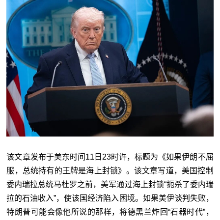
该文章发布于美东时间11日23时许，标题为《如果伊朗不屈
服，总统持有的王牌是海上封锁》。该文章写道，美国控制
委内瑞拉总统马杜罗之前，美军通过海上封锁“扼杀了委内瑞
拉的石油收入”，使该国经济陷入困境。如果美伊谈判失败，
特朗普可能会像他所说的那样，将德黑兰炸回“石器时代”，