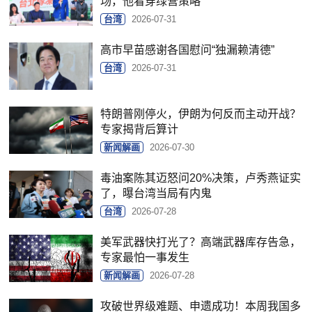
场，他看穿绿营策略
台湾
2026-07-31
高市早苗感谢各国慰问“独漏赖清德”
台湾
2026-07-31
特朗普刚停火，伊朗为何反而主动开战？
专家揭背后算计
新闻解画
2026-07-30
毒油案陈其迈怒问20%决策，卢秀燕证实
了，曝台湾当局有内鬼
台湾
2026-07-28
美军武器快打光了？高端武器库存告急，
专家最怕一事发生
新闻解画
2026-07-28
攻破世界级难题、申遗成功！本周我国多