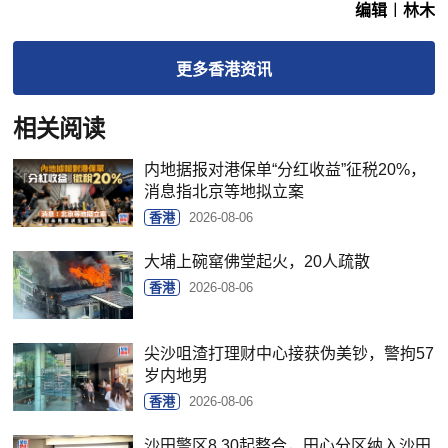
编辑︱林木
更多
香港
资讯
相关阅读
内地据报对港保单“分红收益”征税20%，
消息指北京等地拟立案
香港
2026-08-06
大埔上碗窰佛堂起火，20人疏散
香港
2026-08-06
尖沙咀渣打理财中心接获伪美钞，警拘57
岁内地男
香港
2026-08-06
沙田警区8.30起整合，田心分区纳入沙田