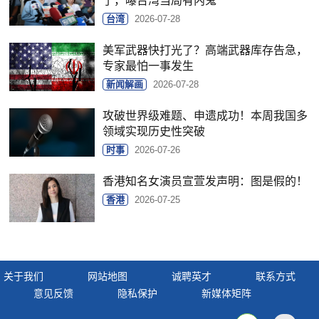
了，曝台湾当局有内鬼
台湾
2026-07-28
美军武器快打光了？高端武器库存告急，
专家最怕一事发生
新闻解画
2026-07-28
攻破世界级难题、申遗成功！本周我国多
领域实现历史性突破
时事
2026-07-26
香港知名女演员宣萱发声明：图是假的！
香港
2026-07-25
关于我们
网站地图
诚聘英才
联系方式
意见反馈
隐私保护
新媒体矩阵