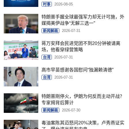
时事
2026-08-05
特朗普手握全球最强军力却无计可施，外
媒揭美伊战争“无解三选一”
新闻解画
2026-07-31
蒋万安拜会民进党团不到20分钟被请离
场，他看穿绿营策略
台湾
2026-07-31
高市早苗感谢各国慰问“独漏赖清德”
台湾
2026-07-31
特朗普刚停火，伊朗为何反而主动开战？
专家揭背后算计
新闻解画
2026-07-30
毒油案陈其迈怒问20%决策，卢秀燕证实