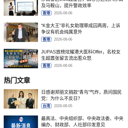
及马鞍山，提升警政效率
香港
2026-08-06
“K金大王”非礼女助理罪成囚两周，上诉
争议有机会纯属意外
香港
2026-08-06
JUPAS放榜炫耀港大医科Offer，名校女
生超嚣张留言流出惹众怒
香港
2026-08-06
热门文章
日感谢郑丽文捐款“青鸟”气炸，质问国民
党：为什么不反日？
台湾
2026-08-05
最高法、中央组织部、中央政法委、中央
编办、财政部、人社部印发意见