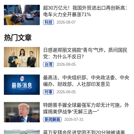
超30万亿元！我国外贸进出口再创新高：
电车火力全开暴涨71%
科技
2026-08-07
热门文章
日感谢郑丽文捐款“青鸟”气炸，质问国民
党：为什么不反日？
台湾
2026-08-05
最高法、中央组织部、中央政法委、中央
编办、财政部、人社部印发意见
时事
2026-08-05
特朗普手握全球最强军力却无计可施，外
媒揭美伊战争“无解三选一”
新闻解画
2026-07-31
蒋万安拜会民进党团不到20分钟被请离