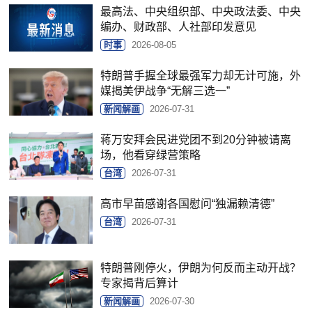
最高法、中央组织部、中央政法委、中央
编办、财政部、人社部印发意见
时事
2026-08-05
特朗普手握全球最强军力却无计可施，外
媒揭美伊战争“无解三选一”
新闻解画
2026-07-31
蒋万安拜会民进党团不到20分钟被请离
场，他看穿绿营策略
台湾
2026-07-31
高市早苗感谢各国慰问“独漏赖清德”
台湾
2026-07-31
特朗普刚停火，伊朗为何反而主动开战？
专家揭背后算计
新闻解画
2026-07-30