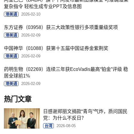
复杂指令 轻松生成专业PPT及信息图
港美通
2026-02-10
东方证券（03958）获三大政策性银行多项重量级奖项
港美通
2026-02-09
中国神华（01088）获第十五届中国证券金紫荆奖
港美通
2026-02-09
药明生物（02269）连续三年获EcoVadis最高“铂金”评级 稳
居全球前1%
港美通
2026-02-09
热门文章
日感谢郑丽文捐款“青鸟”气炸，质问国民
党：为什么不反日？
台湾
2026-08-05