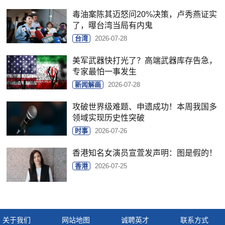
毒油案陈其迈怒问20%决策，卢秀燕证实
了，曝台湾当局有内鬼
台湾
2026-07-28
美军武器快打光了？高端武器库存告急，
专家最怕一事发生
新闻解画
2026-07-28
攻破世界级难题、申遗成功！本周我国多
领域实现历史性突破
时事
2026-07-26
香港知名女演员宣萱发声明：图是假的！
香港
2026-07-25
关于我们
网站地图
诚聘英才
联系方式