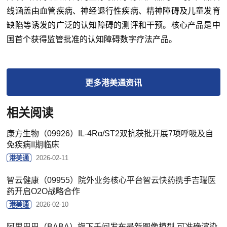
线涵盖由血管疾病、神经退行性疾病、精神障碍及儿童发育
缺陷等诱发的广泛的认知障碍的测评和干预。核心产品是中
国首个获得监管批准的认知障碍数字疗法产品。
更多
港美通
资讯
相关阅读
康方生物（09926）IL-4Rα/ST2双抗获批开展7项呼吸及自
免疾病II期临床
港美通
2026-02-11
智云健康（09955）院外业务核心平台智云快药携手吉瑞医
药开启O2O战略合作
港美通
2026-02-10
阿里巴巴（BABA）旗下千问发布最新图像模型 可准确渲染