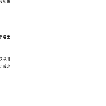
分别覆
享道出
获取用
同比减少