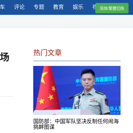
车
评论
专题
教育
娱乐
视频
简体/繁體切換
热门文章
入场
国防部：中国军队坚决反制任何闹海
挑衅图谋