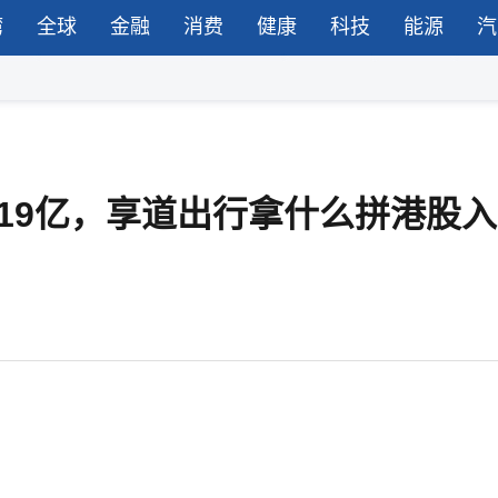
湾
全球
金融
消费
健康
科技
能源
汽
亏了19亿，享道出行拿什么拼港股