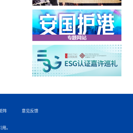
矩阵
意见反馈
引用。
返回顶部