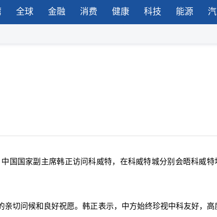
湾
全球
金融
消费
健康
科技
能源
汽
请，中国国家副主席韩正访问科威特，在科威特城分别会晤科威特
的亲切问候和良好祝愿。韩正表示，中方始终珍视中科友好，高