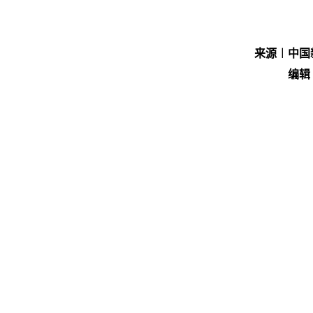
来源︱​中
编辑