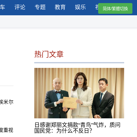
车
评论
专题
教育
娱乐
视频
简体/繁體切換
热门文章
埃米尔
日感谢郑丽文捐款“青鸟”气炸，质问
度重视
国民党：为什么不反日？