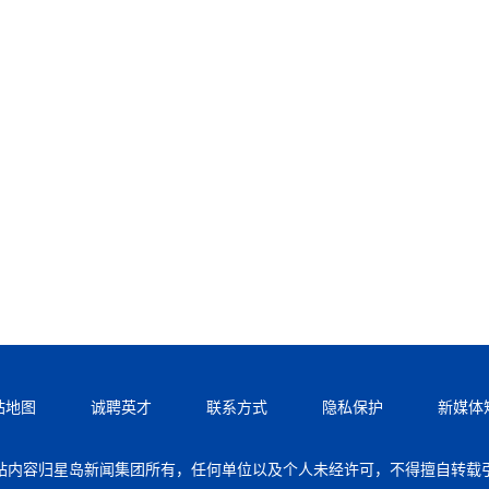
站地图
诚聘英才
联系方式
隐私保护
新媒体
站内容归星岛新闻集团所有，任何单位以及个人未经许可，不得擅自转载