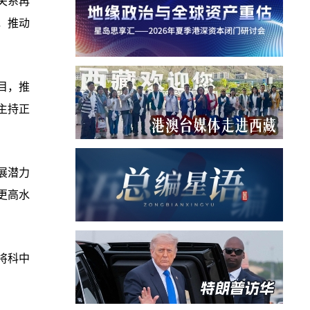
关系再
，推动
目，推
主持正
展潜力
更高水
将科中