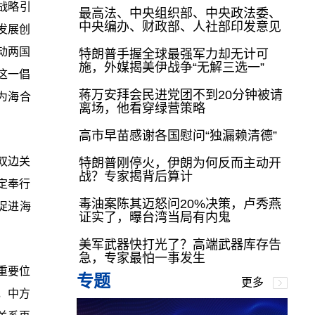
战略引
最高法、中央组织部、中央政法委、
中央编办、财政部、人社部印发意见
发展创
动两国
特朗普手握全球最强军力却无计可
施，外媒揭美伊战争“无解三选一”
这一倡
蒋万安拜会民进党团不到20分钟被请
为海合
离场，他看穿绿营策略
高市早苗感谢各国慰问“独漏赖清德”
双边关
特朗普刚停火，伊朗为何反而主动开
战？专家揭背后算计
定奉行
毒油案陈其迈怒问20%决策，卢秀燕
促进海
证实了，曝台湾当局有内鬼
美军武器快打光了？高端武器库存告
急，专家最怕一事发生
重要位
专题
更多
，中方