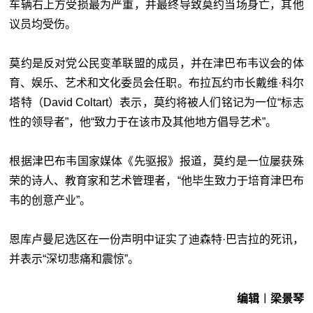
车辆右上方受损最为严重，并最终导致莫约当场身亡，其他
议员均受伤。
莫约是反对党公民变革联盟的成员，并在津巴布韦议会的体
育、娱乐、艺术和文化委员会任职。布拉瓦约市长戴维·科尔
塔特（David Coltart）表示，莫约将被人们铭记为一位“标志
性的领导者”，他“致力于在该市及其他地方倡导艺术”。
根据津巴布韦国家媒体《先驱报》报道，莫约是一位屡获殊
荣的诗人、教育家和艺术管理者，“他毕生致力于培育津巴布
韦的创意产业”。
恩库卢曼尼选区在一份声明中证实了迪森特·巴吉拉的死讯，
并表示“深切悲痛和震惊”。
编辑︱梁景琴