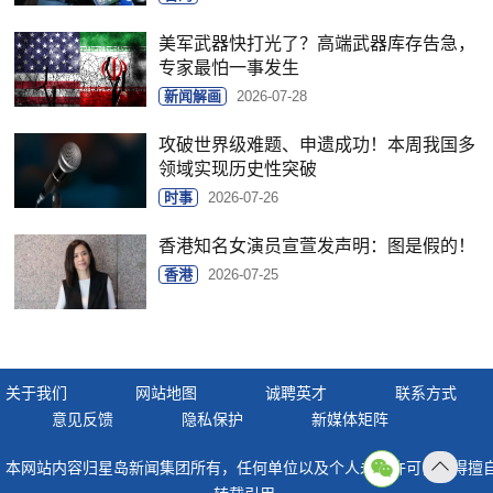
美军武器快打光了？高端武器库存告急，
专家最怕一事发生
新闻解画
2026-07-28
攻破世界级难题、申遗成功！本周我国多
领域实现历史性突破
时事
2026-07-26
香港知名女演员宣萱发声明：图是假的！
香港
2026-07-25
关于我们
网站地图
诚聘英才
联系方式
意见反馈
隐私保护
新媒体矩阵
本网站内容归星岛新闻集团所有，任何单位以及个人未经许可，不得擅
返回