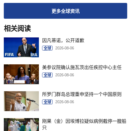
更多
全球
资讯
相关阅读
因凡蒂诺，公开道歉
全球
2026-08-06
美参议院确认施瓦茨出任疾控中心主任
全球
2026-08-06
所罗门群岛总理重申坚持一个中国原则
全球
2026-08-06
刚果（金）因埃博拉疑似病例截停一艘船
只