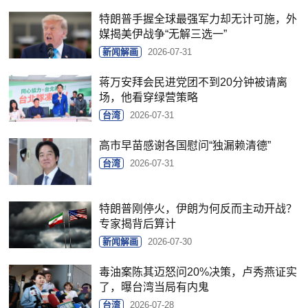
特朗普手握全球最强军力却无计可施，外
媒揭美伊战争“无解三选一”
新闻解画
2026-07-31
蒋万安拜会民进党团不到20分钟被请离
场，他看穿绿营策略
台湾
2026-07-31
高市早苗感谢各国慰问“独漏赖清德”
台湾
2026-07-31
特朗普刚停火，伊朗为何反而主动开战？
专家揭背后算计
新闻解画
2026-07-30
毒油案陈其迈怒问20%决策，卢秀燕证实
了，曝台湾当局有内鬼
台湾
2026-07-28