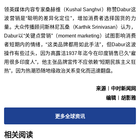
领英媒体内容专家桑赫维（Kushal Sanghvi）称赞Dabur这
波营销是“聪明的差异化定位”，增加消费者选择国货的力
量。大众传播顾问斯林尼瓦桑（Karthik Srinivasan）认为，
Dabur以“关键点营销”（moment marketing）试图影响消费
者短期内的情绪，“这类品牌都用如此手法”，但Dabur这波
操作有些过头，因为高露洁1937年迄今在印度销售已久“雇
用很多印度人”，他主张品牌宣传不应依赖“短期民族主义狂
热”，因为热潮恐随地缘政治关系变化而迅速翻盘。
来源︱中时新闻网
编辑︱胡影雅
更多
全球
资讯
相关阅读