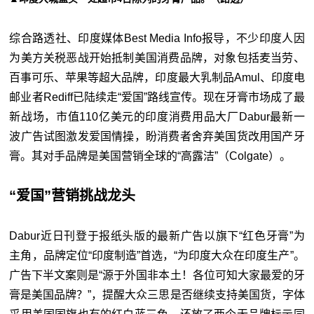
综合路透社、印度媒体Best Media Info报导，不少印度人因
为美方关税恶战开始抵制美国消费品牌，对象包括麦当劳、
百事可乐、苹果等超大品牌，印度最大乳制品Amul、印度电
邮业者Rediff已陆续走“爱国”路线宣传。现在牙膏市场成了最
新战场，市值110亿美元的印度消费用品大厂Dabur最新一
波广告试图激发爱国情操，盼消费者舍弃美国货改用国产牙
膏。其对手品牌是美国营销全球的“高露洁”（Colgate）。
“爱国”营销挑战龙头
Dabur近日刊登于报纸头版的最新广告以旗下“红色牙膏”为
主角，品牌定位“印度制造”首选，“为印度大众在印度生产”。
广告下半文案则是“源于外国非本土！各位可知大家最爱的牙
膏是美国品牌？”，提醒大众三思是否继续支持美国货，字体