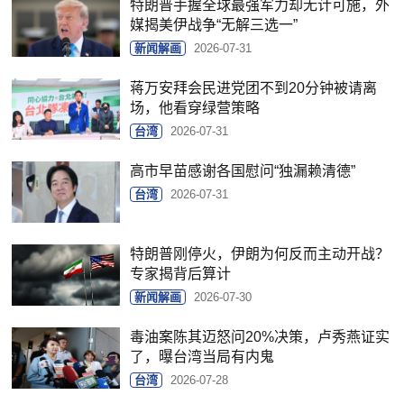
特朗普手握全球最强军力却无计可施，外
媒揭美伊战争“无解三选一”
新闻解画
2026-07-31
蒋万安拜会民进党团不到20分钟被请离
场，他看穿绿营策略
台湾
2026-07-31
高市早苗感谢各国慰问“独漏赖清德”
台湾
2026-07-31
特朗普刚停火，伊朗为何反而主动开战？
专家揭背后算计
新闻解画
2026-07-30
毒油案陈其迈怒问20%决策，卢秀燕证实
了，曝台湾当局有内鬼
台湾
2026-07-28