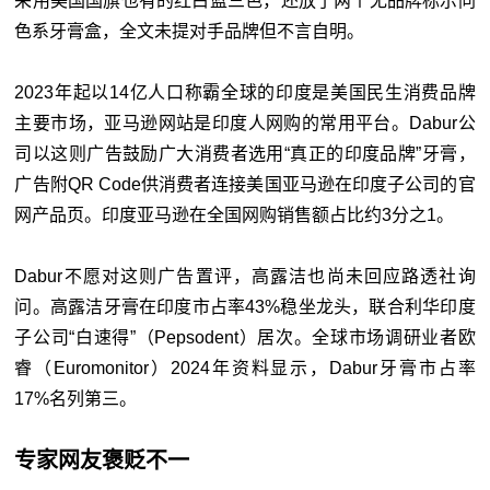
采用美国国旗也有的红白蓝三色，还放了两个无品牌标示同
色系牙膏盒，全文未提对手品牌但不言自明。
2023年起以14亿人口称霸全球的印度是美国民生消费品牌
主要市场，亚马逊网站是印度人网购的常用平台。Dabur公
司以这则广告鼓励广大消费者选用“真正的印度品牌”牙膏，
广告附QR Code供消费者连接美国亚马逊在印度子公司的官
网产品页。印度亚马逊在全国网购销售额占比约3分之1。
Dabur不愿对这则广告置评，高露洁也尚未回应路透社询
问。高露洁牙膏在印度市占率43%稳坐龙头，联合利华印度
子公司“白速得”（Pepsodent）居次。全球市场调研业者欧
睿（Euromonitor）2024年资料显示，Dabur牙膏市占率
17%名列第三。
专家网友褒贬不一