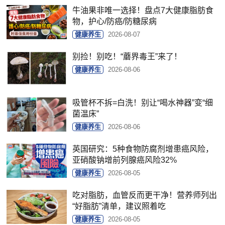
牛油果非唯一选择！盘点7大健康脂肪食
物，护心/防癌/防糖尿病
健康养生
2026-08-07
别捡！别吃！“蘑界毒王”来了！
健康养生
2026-08-06
吸管杯不拆=白洗！别让“喝水神器”变“细
菌温床”
健康养生
2026-08-06
英国研究：5种食物防腐剂增患癌风险，
亚硝酸钠增前列腺癌风险32%
健康养生
2026-08-05
吃对脂肪，血管反而更干净！营养师列出
“好脂肪”清单，建议照着吃
健康养生
2026-08-05