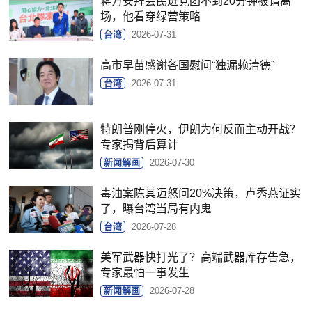
蒋万安拜会民进党团不到20分钟被请离
场，他看穿绿营策略
台湾
2026-07-31
高市早苗感谢各国慰问“独漏赖清德”
台湾
2026-07-31
特朗普刚停火，伊朗为何反而主动开战？
专家揭背后算计
新闻解画
2026-07-30
毒油案陈其迈怒问20%决策，卢秀燕证实
了，曝台湾当局有内鬼
台湾
2026-07-28
美军武器快打光了？高端武器库存告急，
专家最怕一事发生
新闻解画
2026-07-28