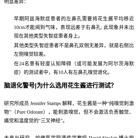
明显差异：
早期阿兹海默症患者的左鼻孔需要将花生酱平均移近
10cm才能闻到气味，表现远差于右鼻孔; 此现象并未出
现在其他类型失智症患者身上。
其他类型失智症患者不是鼻孔双侧无差异，就是右侧比
左侧嗅觉较差。
在24名患有轻度认知障碍（或可能发展为阿尔茨海默
症）的测试者中，有10人有左鼻孔嗅觉退化。
脑退化警号|为什么选用花生酱进行测试？
研究所成员 Jennifer Stamps 解释，花生酱是一种“纯嗅觉刺激
物”（Pure Odorant），能刺激嗅觉，但不会激活负责触觉、
痛觉和温度觉的“三叉神经”。
未参与研究、哈佛医学院遗传学教授 David Sinclair 博士指