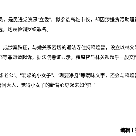
委员，是民进党资深“立委”，拟参选高雄市长，却因涉嫌贪污助理
选，炮轰检调罗织罪名。
，成涉案铁证，与她关系密切的通法寺住持释煌智，设立以林父
书等罪嫌遭起诉，据法院卷证显示，释煌智与林关系超乎一般交
想老公”、“爱您的小女子”、“现要净身”等暧昧文字，还会与释煌
、“请问大人，觉得小女子的新背心穿起来如何？”
编辑︱