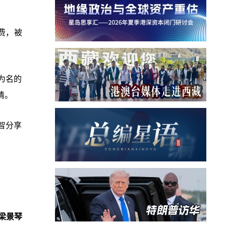
费，被
为名的
情。
智分享
梁景琴