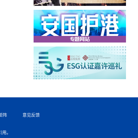
矩阵
意见反馈
引用。
返回顶部