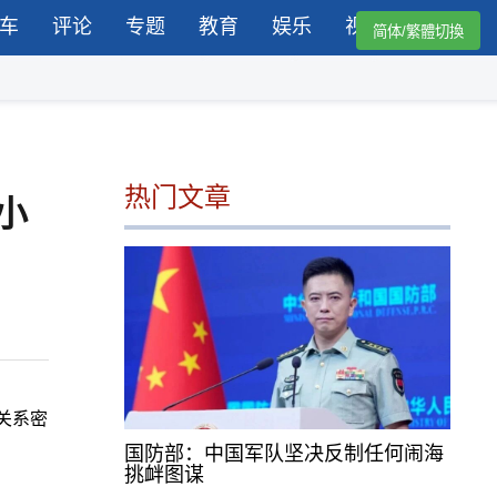
车
评论
专题
教育
娱乐
视频
简体/繁體切換
热门文章
小
关系密
国防部：中国军队坚决反制任何闹海
挑衅图谋