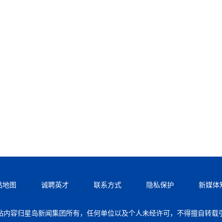
站地图
诚聘英才
联系方式
隐私保护
新媒体
站内容归星岛新闻集团所有，任何单位以及个人未经许可，不得擅自转载