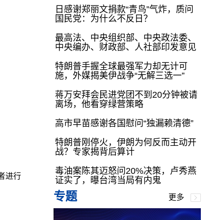
日感谢郑丽文捐款“青鸟”气炸，质问
国民党：为什么不反日？
最高法、中央组织部、中央政法委、
中央编办、财政部、人社部印发意见
特朗普手握全球最强军力却无计可
施，外媒揭美伊战争“无解三选一”
蒋万安拜会民进党团不到20分钟被请
离场，他看穿绿营策略
高市早苗感谢各国慰问“独漏赖清德”
特朗普刚停火，伊朗为何反而主动开
战？专家揭背后算计
毒油案陈其迈怒问20%决策，卢秀燕
者进行
证实了，曝台湾当局有内鬼
专题
更多