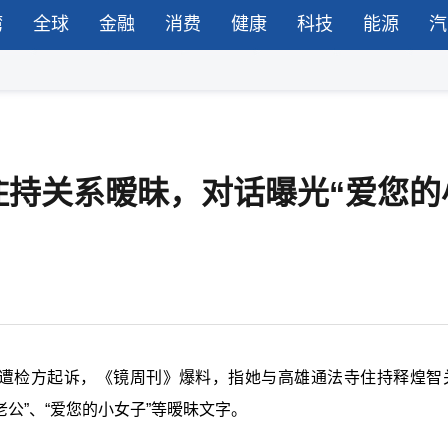
湾
全球
金融
消费
健康
科技
能源
汽
住持关系暧昧，对话曝光“爱您的
案遭检方起诉，《镜周刊》爆料，指她与高雄通法寺住持释煌智
老公”、“爱您的小女子”等暧昧文字。