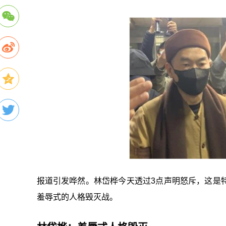
报道引发哗然。林岱桦今天透过3点声明怒斥，这是
羞辱式的人格毁灭战。