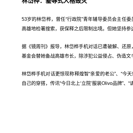
林岱桦：羞辱式人格毁灭
53岁的林岱桦，曾任“行政院”青年辅导委员会主任
高雄地检署搜索，获保释之后限制出境。但她坚持参
据《镜周刊》报导，林岱桦手机对话已遭破解、还原
基金会替她备战高雄市长，除涉犯公益侵占、伪造文
林岱桦手机对话更惊现称释煌智“亲爱的老公”、“今天
自己的穿搭，传讯“今日北上‘立院’服装Olivo品牌”