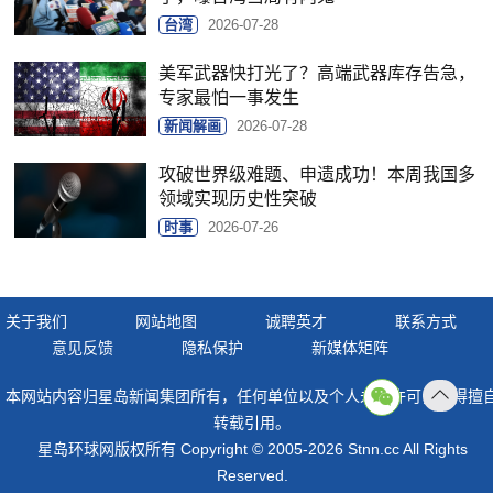
台湾
2026-07-28
美军武器快打光了？高端武器库存告急，
专家最怕一事发生
新闻解画
2026-07-28
攻破世界级难题、申遗成功！本周我国多
领域实现历史性突破
时事
2026-07-26
关于我们
网站地图
诚聘英才
联系方式
意见反馈
隐私保护
新媒体矩阵
本网站内容归星岛新闻集团所有，任何单位以及个人未经许可，不得擅
返回
转载引用。
顶部
星岛环球网版权所有 Copyright © 2005-2026 Stnn.cc All Rights
Reserved.