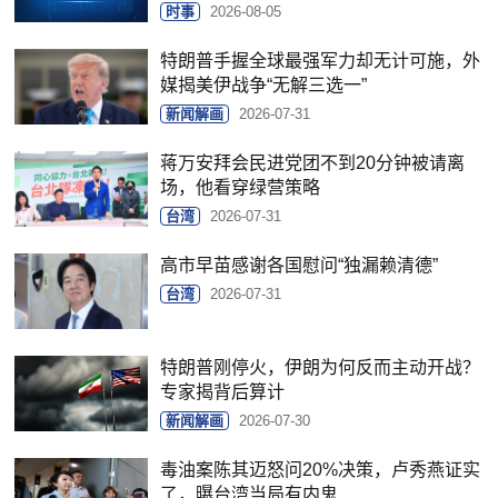
时事
2026-08-05
特朗普手握全球最强军力却无计可施，外
媒揭美伊战争“无解三选一”
新闻解画
2026-07-31
蒋万安拜会民进党团不到20分钟被请离
场，他看穿绿营策略
台湾
2026-07-31
高市早苗感谢各国慰问“独漏赖清德”
台湾
2026-07-31
特朗普刚停火，伊朗为何反而主动开战？
专家揭背后算计
新闻解画
2026-07-30
毒油案陈其迈怒问20%决策，卢秀燕证实
了，曝台湾当局有内鬼