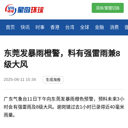
简体/繁體切換
首页
快讯
时事
香港
台湾
全球
金融
消费
东莞发暴雨橙警，料有强雷雨兼8
级大风
2025-08-11 15:34
生成海报
广东气象台11日下午向东莞发暴雨橙色预警，预料未来3小
时会有强雷雨及8级大风。谢岗镇过去1小时已录得近40毫米
雨量。