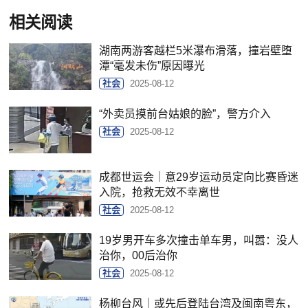
相关阅读
湖南两游客越栏5米瀑布滑落，撞岩壁堕
潭“毫发未伤”原因曝光
社会
2025-08-12
“外卖员摸前台姑娘的脸”，警方介入
社会
2025-08-12
成都世运会｜意29岁运动员定向比赛昏迷
入院，抢救无效不幸离世
社会
2025-08-12
19岁男开车多次撞击单车男，叫嚣：没人
治你，00后治你
社会
2025-08-12
杨柳台风｜或先后登陆台湾及闽南粤东，