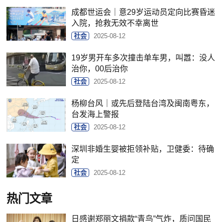
成都世运会｜意29岁运动员定向比赛昏迷
入院，抢救无效不幸离世
社会
2025-08-12
19岁男开车多次撞击单车男，叫嚣：没人
治你，00后治你
社会
2025-08-12
杨柳台风｜或先后登陆台湾及闽南粤东，
台发海上警报
社会
2025-08-12
深圳非婚生婴被拒领补贴，卫健委：待确
定
社会
2025-08-12
热门文章
日感谢郑丽文捐款“青鸟”气炸，质问国民