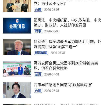
党：为什么不反日？
台湾
2026-08-05
最高法、中央组织部、中央政法委、中央
编办、财政部、人社部印发意见
时事
2026-08-05
特朗普手握全球最强军力却无计可施，外
媒揭美伊战争“无解三选一”
新闻解画
2026-07-31
蒋万安拜会民进党团不到20分钟被请离
场，他看穿绿营策略
台湾
2026-07-31
高市早苗感谢各国慰问“独漏赖清德”
台湾
2026-07-31