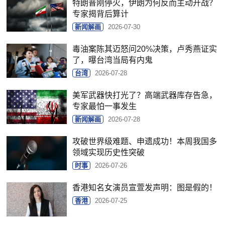
特朗普刚停火，伊朗为何反而主动开战？
专家揭背后算计
新闻解画
2026-07-30
毒油案陈其迈怒问20%决策，卢秀燕证实
了，曝台湾当局有内鬼
台湾
2026-07-28
美军武器快打光了？高端武器库存告急，
专家最怕一事发生
新闻解画
2026-07-28
攻破世界级难题、申遗成功！本周我国多
领域实现历史性突破
时事
2026-07-26
香港知名女演员宣萱发声明：图是假的！
香港
2026-07-25