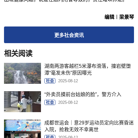
编辑︱梁景琴
更多
社会
资讯
相关阅读
湖南两游客越栏5米瀑布滑落，撞岩壁堕
潭“毫发未伤”原因曝光
社会
2025-08-12
“外卖员摸前台姑娘的脸”，警方介入
社会
2025-08-12
成都世运会｜意29岁运动员定向比赛昏迷
入院，抢救无效不幸离世
社会
2025-08-12