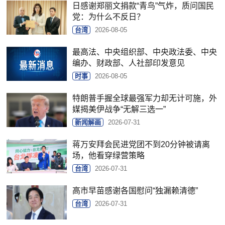
日感谢郑丽文捐款“青鸟”气炸，质问国民
党：为什么不反日？
台湾
2026-08-05
最高法、中央组织部、中央政法委、中央
编办、财政部、人社部印发意见
时事
2026-08-05
特朗普手握全球最强军力却无计可施，外
媒揭美伊战争“无解三选一”
新闻解画
2026-07-31
蒋万安拜会民进党团不到20分钟被请离
场，他看穿绿营策略
台湾
2026-07-31
高市早苗感谢各国慰问“独漏赖清德”
台湾
2026-07-31