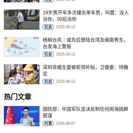
19岁男开车多次撞击单车男，叫嚣：没人
治你，00后治你
社会
2025-08-12
杨柳台风｜或先后登陆台湾及闽南粤东，
台发海上警报
社会
2025-08-12
深圳非婚生婴被拒领补贴，卫健委：待确
定
社会
2025-08-12
热门文章
国防部：中国军队坚决反制任何闹海挑衅
图谋
时事
2026-08-07