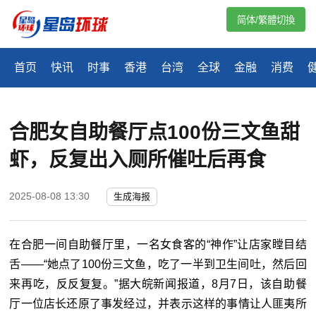
简体/繁體切換
首页
快讯
时事
香港
台湾
全球
金融
消费
合肥女自助餐厅点100份三文鱼甜
虾，反复出入厕所催吐后再食
2025-08-08 13:30
生成海报
在合肥一间自助餐厅里，一名女食客的“神作”让店家瞠目结
舌——“她点了100份三文鱼，吃了一半到卫生间吐，然后回
来再吃，反反复复。”据大皖新闻报道，8月7日，该自助餐
厅一位店长还原了事发经过，并表示这样的事情让人匪夷所