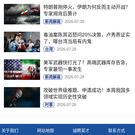
特朗普刚停火，伊朗为何反而主动开战？
专家揭背后算计
新闻解画
2026-07-30
毒油案陈其迈怒问20%决策，卢秀燕证实
了，曝台湾当局有内鬼
台湾
2026-07-28
美军武器快打光了？高端武器库存告急，
专家最怕一事发生
新闻解画
2026-07-28
攻破世界级难题、申遗成功！本周我国多
领域实现历史性突破
时事
2026-07-26
关于我们
网站地图
诚聘英才
联系方式