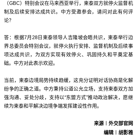
（GBC）特别会议在马来西亚举行，柬泰双方就停火监督机
制及后续安排达成共识。中方受邀参会，请问对此有何评
论？
答：根据7月28日柬泰领导人吉隆坡会晤共识，柬泰举行边
界总委员会特别会议，就停火执行安排、监督机制及后续事
项达成共识，为双方实现有效停火、巩固持久和平奠定基
础。中方对此表示欢迎。
当前，柬泰边境局势持续趋缓，这充分证明对话协商是化解
纷争的正确之道。中方秉持公道公允立场，支持柬泰双方加
强沟通、妥处分歧，支持以“东盟方式”推动政治解决，愿继
续为柬泰和平解决边境争端发挥建设性作用。
来源︱外交部官网
编辑︱胡影雅