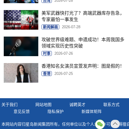
台湾
2026-07-28
美军武器快打光了？高端武器库存告急，
专家最怕一事发生
新闻解画
2026-07-28
攻破世界级难题、申遗成功！本周我国多
领域实现历史性突破
时事
2026-07-26
香港知名女演员宣萱发声明：图是假的！
香港
2026-07-25
关于我们
网站地图
诚聘英才
联系方式
意见反馈
隐私保护
新媒体矩阵
本网站内容归星岛新闻集团所有，任何单位以及个人未经许可，不得擅