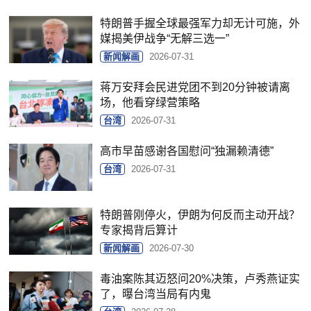
特朗普手握全球最强军力却无计可施，外
媒揭美伊战争“无解三选一”
新闻解画
2026-07-31
蒋万安拜会民进党团不到20分钟被请离
场，他看穿绿营策略
台湾
2026-07-31
高市早苗感谢各国慰问“独漏赖清德”
台湾
2026-07-31
特朗普刚停火，伊朗为何反而主动开战？
专家揭背后算计
新闻解画
2026-07-30
毒油案陈其迈怒问20%决策，卢秀燕证实
了，曝台湾当局有内鬼