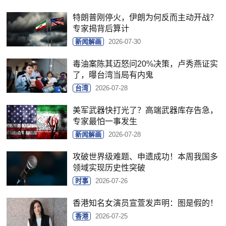
特朗普刚停火，伊朗为何反而主动开战？
专家揭背后算计
新闻解画
2026-07-30
毒油案陈其迈怒问20%决策，卢秀燕证实
了，曝台湾当局有内鬼
台湾
2026-07-28
美军武器快打光了？高端武器库存告急，
专家最怕一事发生
新闻解画
2026-07-28
攻破世界级难题、申遗成功！本周我国多
领域实现历史性突破
时事
2026-07-26
香港知名女演员宣萱发声明：图是假的！
香港
2026-07-25