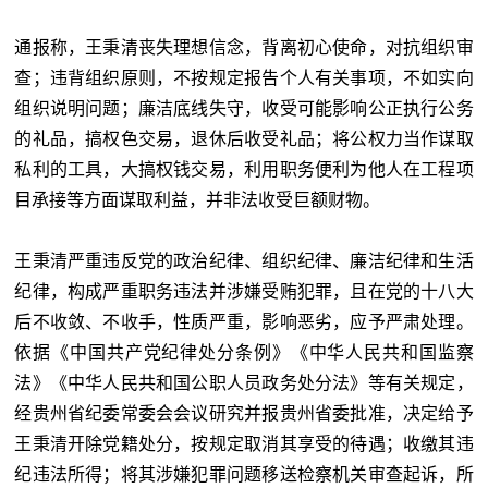
通报称，王秉清丧失理想信念，背离初心使命，对抗组织审
查；违背组织原则，不按规定报告个人有关事项，不如实向
组织说明问题；廉洁底线失守，收受可能影响公正执行公务
的礼品，搞权色交易，退休后收受礼品；将公权力当作谋取
私利的工具，大搞权钱交易，利用职务便利为他人在工程项
目承接等方面谋取利益，并非法收受巨额财物。
王秉清严重违反党的政治纪律、组织纪律、廉洁纪律和生活
纪律，构成严重职务违法并涉嫌受贿犯罪，且在党的十八大
后不收敛、不收手，性质严重，影响恶劣，应予严肃处理。
依据《中国共产党纪律处分条例》《中华人民共和国监察
法》《中华人民共和国公职人员政务处分法》等有关规定，
经贵州省纪委常委会会议研究并报贵州省委批准，决定给予
王秉清开除党籍处分，按规定取消其享受的待遇；收缴其违
纪违法所得；将其涉嫌犯罪问题移送检察机关审查起诉，所