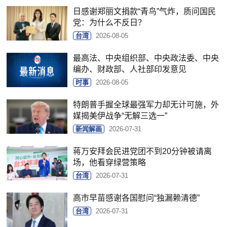
日感谢郑丽文捐款“青鸟”气炸，质问国民
党：为什么不反日？
台湾
2026-08-05
最高法、中央组织部、中央政法委、中央
编办、财政部、人社部印发意见
时事
2026-08-05
特朗普手握全球最强军力却无计可施，外
媒揭美伊战争“无解三选一”
新闻解画
2026-07-31
蒋万安拜会民进党团不到20分钟被请离
场，他看穿绿营策略
台湾
2026-07-31
高市早苗感谢各国慰问“独漏赖清德”
台湾
2026-07-31