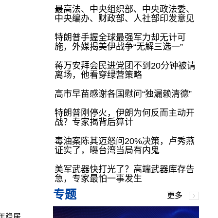
最高法、中央组织部、中央政法委、
中央编办、财政部、人社部印发意见
特朗普手握全球最强军力却无计可
施，外媒揭美伊战争“无解三选一”
蒋万安拜会民进党团不到20分钟被请
离场，他看穿绿营策略
高市早苗感谢各国慰问“独漏赖清德”
特朗普刚停火，伊朗为何反而主动开
战？专家揭背后算计
毒油案陈其迈怒问20%决策，卢秀燕
证实了，曝台湾当局有内鬼
美军武器快打光了？高端武器库存告
急，专家最怕一事发生
专题
更多
三年稳居