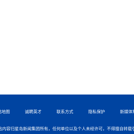
站地图
诚聘英才
联系方式
隐私保护
新媒体
站内容归星岛新闻集团所有，任何单位以及个人未经许可，不得擅自转载