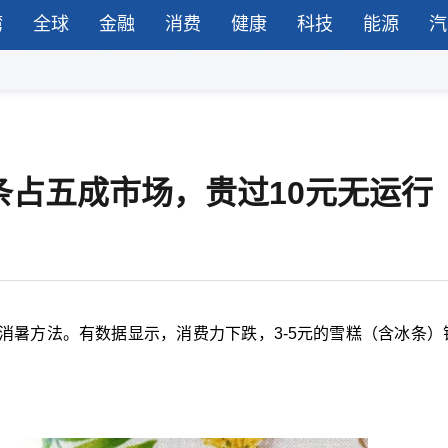
湾
全球
金融
消费
健康
科技
能源
汽
条占五成市场，贵过10元无运行
消暑方法。有数据显示，消费力下跌，
3-5
元的雪糕（含冰条）