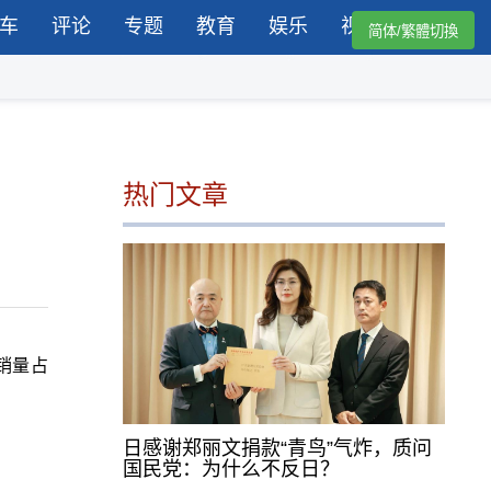
车
评论
专题
教育
娱乐
视频
简体/繁體切換
热门文章
销量占
日感谢郑丽文捐款“青鸟”气炸，质问
国民党：为什么不反日？