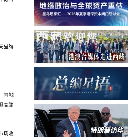
天猫旗
，内地
但高端
市场收