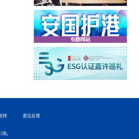
矩阵
意见反馈
引用。
返回顶部