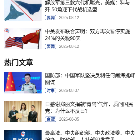
解放军第三款六代机曝光，美媒：料与
歼-50角逐下代战机选型
要闻
2025-08-12
中美发布联合声明：双方再次暂停实施
24%的关税90天
要闻
2025-08-12
热门文章
国防部：中国军队坚决反制任何闹海挑衅
图谋
时事
2026-08-07
日感谢郑丽文捐款“青鸟”气炸，质问国民
党：为什么不反日？
台湾
2026-08-05
最高法、中央组织部、中央政法委、中央
编办、财政部、人社部印发意见