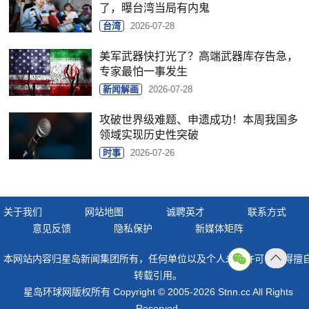
了，曝台湾当局有内鬼
台湾
2026-07-28
美军武器快打光了？高端武器库存告急，
专家最怕一事发生
新闻解画
2026-07-28
攻破世界级难题、申遗成功！本周我国多
领域实现历史性突破
时事
2026-07-26
关于我们
网站地图
诚聘英才
联系方式
意见反馈
隐私保护
新媒体矩阵
本网站内容归星岛新闻集团所有，任何单位以及个人未经许可，不得擅
返回
转载引用。
顶部
星岛环球网版权所有 Copyright © 2005-2026 Stnn.cc All Rights
Reserved.