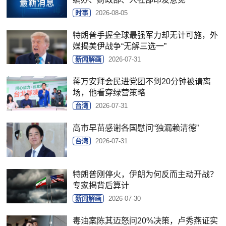
时事
2026-08-05
特朗普手握全球最强军力却无计可施，外
媒揭美伊战争“无解三选一”
新闻解画
2026-07-31
蒋万安拜会民进党团不到20分钟被请离
场，他看穿绿营策略
台湾
2026-07-31
高市早苗感谢各国慰问“独漏赖清德”
台湾
2026-07-31
特朗普刚停火，伊朗为何反而主动开战？
专家揭背后算计
新闻解画
2026-07-30
毒油案陈其迈怒问20%决策，卢秀燕证实