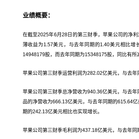
业绩概要：
在截至2025年6月28日的第三财季，苹果公司的净利润
薄收益为1.57美元，与去年同期的1.40美元相
14948179股，而去年同期为15348175股，同比有
苹果公司第三财季运营利润为282.02亿美元，与去年
苹果公司第三财季总净营收为940.36亿美元，与去年
品的净营收为666.13亿美元，与去年同期的615.
期的242.13亿美元相比也实现增长。
苹果公司第三财季毛利润为437.18亿美元，与去年同期