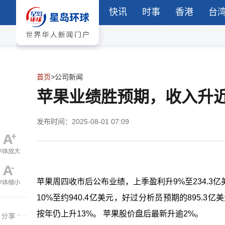
快讯
时事
香港
台
首页
>
公司新闻
苹果业绩胜预期，收入升近
发布时间：2025-08-01 07:09
苹果周四收市后公布业绩，上季盈利升9%至234.3亿
10%至约940.4亿美元，好过分析员预期的895.3亿美
按年仍上升13%。 苹果股价盘后最新升逾2%。