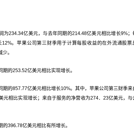
为234.34亿美元，与去年同期的214.48亿美元相比增长9%
比增长12%。苹果公司第三财季用于计算每股收益的在外流通股票
所减少。
同期的253.52亿美元相比实现增长。
同期的857.77亿美元相比增长10%。其中，苹果公司第三财季
64亿美元相比实现增长；来自于服务的净营收为274．23亿美元，
的396.78亿美元相比有所增长。