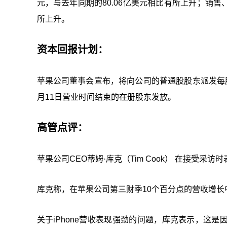
元，与去年同期的80.06亿美元相比有所上升；销售、
所上升。
资本回报计划：
苹果公司董事会宣布，将向公司的普通股股东派发每股0.
月11日营业时间结束的在册股东发放。
高管点评：
苹果公司CEO蒂姆·库克（Tim Cook） 在接受
库克称，在苹果公司第三财季10个百分点的营收增长
关于iPhone营收表现强劲的问题，库克表示，这是因为与