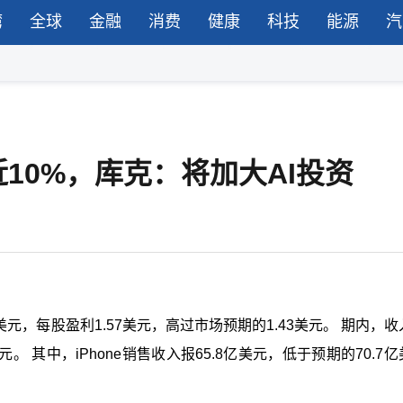
湾
全球
金融
消费
健康
科技
能源
汽
10%，库克：将加大AI投资
美元，每股盈利1.57美元，高过市场预期的1.43美元。 期内，
元。 其中，iPhone销售收入报65.8亿美元，低于预期的70.7