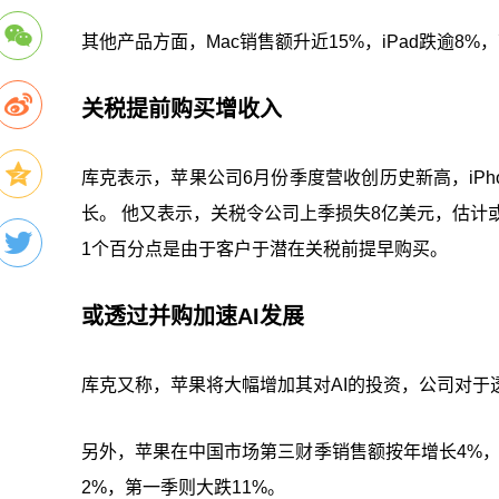
其他产品方面，Mac销售额升近15%，iPad跌逾8
关税提前购买增收入
库克表示，苹果公司6月份季度营收创历史新高，iPh
长。 他又表示，关税令公司上季损失8亿美元，估计或
1个百分点是由于客户于潜在关税前提早购买。
或透过并购加速AI发展
库克又称，苹果将大幅增加其对AI的投资，公司对于
另外，苹果在中国市场第三财季销售额按年增长4%，
2%，第一季则大跌11%。