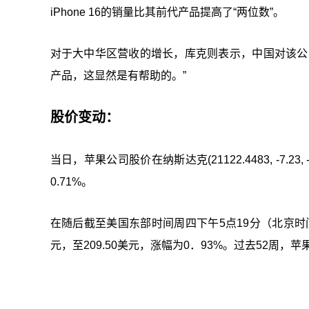
iPhone 16的销量比其前代产品提高了“两位数”。
对于大中华区营收的增长，库克则表示，中国对该公
产品，这显然是有帮助的。”
股价变动：
当日，苹果公司股价在纳斯达克(21122.4483, -7.2
0.71%。
在随后截至美国东部时间周四下午5点19分（北京时
元，至209.50美元，涨幅为0．93%。过去52周，苹果