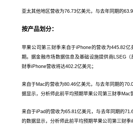
亚太其他地区营收为76.73亿美元，与去年同期的63
按产品划分：
苹果公司第三财季来自于iPhone的营收为445.8
期。据金融市场数据信息及基础设施提供商LSEG（原
财季iPhone营收将达402.2亿美元；
来自于Mac的营收为80.46亿美元，与去年同期的7
据显示，分析师此前平均预期苹果公司第三财季Mac营
来自于iPad的营收为65.81亿美元，与去年同期的
的数据显示，分析师此前平均预期苹果公司第三财季iPa