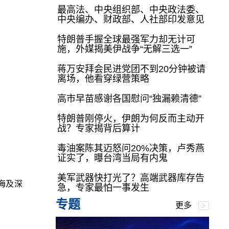
最高法、中央组织部、中央政法委、
中央编办、财政部、人社部印发意见
特朗普手握全球最强军力却无计可
施，外媒揭美伊战争“无解三选一”
蒋万安拜会民进党团不到20分钟被请
离场，他看穿绿营策略
高市早苗感谢各国慰问“独漏赖清德”
特朗普刚停火，伊朗为何反而主动开
战？专家揭背后算计
毒油案陈其迈怒问20%决策，卢秀燕
证实了，曝台湾当局有内鬼
美军武器快打光了？高端武器库存告
海及深
急，专家最怕一事发生
专题
更多