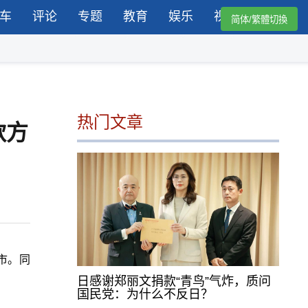
车
评论
专题
教育
娱乐
视频
简体/繁體切換
热门文章
款方
市。同
日感谢郑丽文捐款“青鸟”气炸，质问
国民党：为什么不反日？