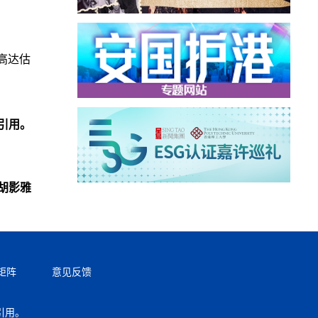
高达估
引用。
胡影雅
矩阵
意见反馈
引用。