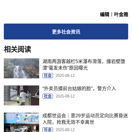
编辑︱叶金雅
更多
社会
资讯
相关阅读
湖南两游客越栏5米瀑布滑落，撞岩壁堕
潭“毫发未伤”原因曝光
社会
2025-08-12
“外卖员摸前台姑娘的脸”，警方介入
社会
2025-08-12
成都世运会｜意29岁运动员定向比赛昏迷
入院，抢救无效不幸离世
社会
2025-08-12