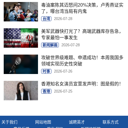
毒油案陈其迈怒问20%决策，卢秀燕证实
了，曝台湾当局有内鬼
台湾
2026-07-28
美军武器快打光了？高端武器库存告急，
专家最怕一事发生
新闻解画
2026-07-28
攻破世界级难题、申遗成功！本周我国多
领域实现历史性突破
时事
2026-07-26
香港知名女演员宣萱发声明：图是假的！
香港
2026-07-25
关于我们
网站地图
诚聘英才
联系方式