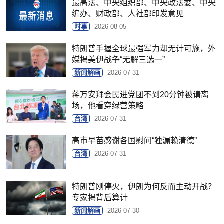
最高法、中央组织部、中央政法委、中央
编办、财政部、人社部印发意见
时事
2026-08-05
特朗普手握全球最强军力却无计可施，外
媒揭美伊战争“无解三选一”
新闻解画
2026-07-31
蒋万安拜会民进党团不到20分钟被请离
场，他看穿绿营策略
台湾
2026-07-31
高市早苗感谢各国慰问“独漏赖清德”
台湾
2026-07-31
特朗普刚停火，伊朗为何反而主动开战？
专家揭背后算计
新闻解画
2026-07-30