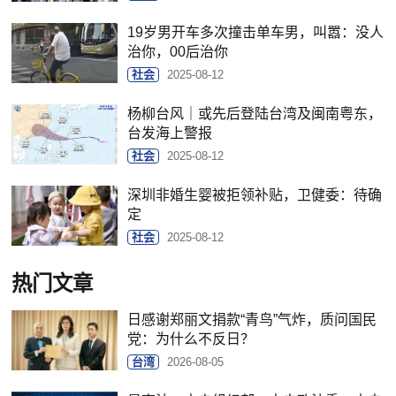
19岁男开车多次撞击单车男，叫嚣：没人
治你，00后治你
社会
2025-08-12
杨柳台风｜或先后登陆台湾及闽南粤东，
台发海上警报
社会
2025-08-12
深圳非婚生婴被拒领补贴，卫健委：待确
定
社会
2025-08-12
热门文章
日感谢郑丽文捐款“青鸟”气炸，质问国民
党：为什么不反日？
台湾
2026-08-05