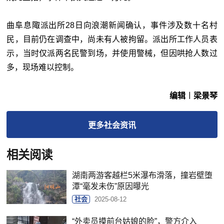
曲阜息陬派出所28日向浪潮新闻确认，事件涉及数十名村
民，目前仍在调查中，尚未有人被拘留。派出所工作人员表
示，当时仅派两名民警到场，并使用警械，但因哄抢人数过
多，现场难以控制。
编辑︱梁景琴
更多
社会
资讯
相关阅读
湖南两游客越栏5米瀑布滑落，撞岩壁堕
潭“毫发未伤”原因曝光
社会
2025-08-12
“外卖员摸前台姑娘的脸”，警方介入