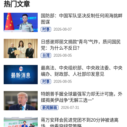
热门文章
国防部：中国军队坚决反制任何闹海挑衅
图谋
时事
2026-08-07
日感谢郑丽文捐款“青鸟”气炸，质问国民
党：为什么不反日？
台湾
2026-08-05
最高法、中央组织部、中央政法委、中央
编办、财政部、人社部印发意见
时事
2026-08-05
特朗普手握全球最强军力却无计可施，外
媒揭美伊战争“无解三选一”
新闻解画
2026-07-31
蒋万安拜会民进党团不到20分钟被请离
场，他看穿绿营策略