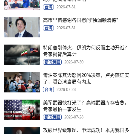
台湾
2026-07-31
高市早苗感谢各国慰问“独漏赖清德”
台湾
2026-07-31
特朗普刚停火，伊朗为何反而主动开战？
专家揭背后算计
新闻解画
2026-07-30
毒油案陈其迈怒问20%决策，卢秀燕证实
了，曝台湾当局有内鬼
台湾
2026-07-28
美军武器快打光了？高端武器库存告急，
专家最怕一事发生
新闻解画
2026-07-28
攻破世界级难题、申遗成功！本周我国多