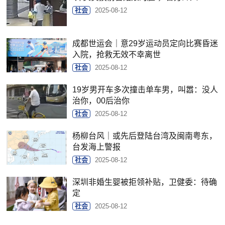
社会
2025-08-12
成都世运会｜意29岁运动员定向比赛昏迷
入院，抢救无效不幸离世
社会
2025-08-12
19岁男开车多次撞击单车男，叫嚣：没人
治你，00后治你
社会
2025-08-12
杨柳台风｜或先后登陆台湾及闽南粤东，
台发海上警报
社会
2025-08-12
深圳非婚生婴被拒领补贴，卫健委：待确
定
社会
2025-08-12